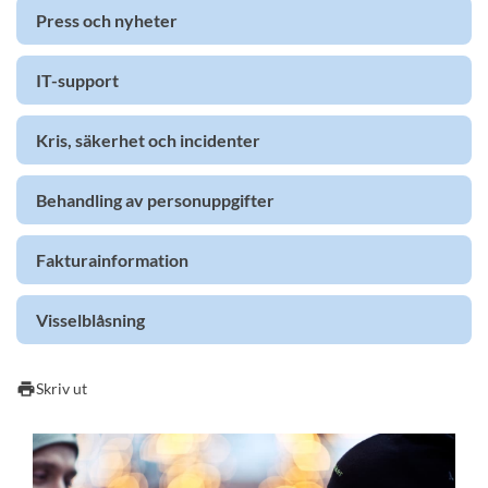
Press och nyheter
IT-support
Kris, säkerhet och incidenter
Behandling av personuppgifter
Fakturainformation
Visselblåsning
print
Skriv ut