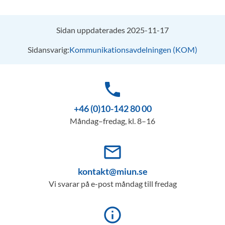
Sidan uppdaterades 2025-11-17
Sidansvarig:
Kommunikationsavdelningen (KOM)
phone
+46 (0)10-142 80 00
Måndag–fredag, kl. 8–16
mail_outline
kontakt@miun.se
Vi svarar på e-post måndag till fredag
info_outline