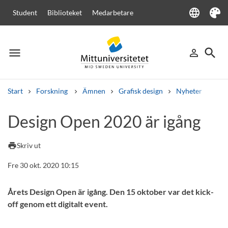
language
Student
Biblioteket
Medarbetare
Language
Tema
menu
search
person_outline
Meny
Logga in
Sök
Start
Forskning
Ämnen
Grafisk design
Nyheter
Des
Sök
Design Open 2020 är igång
Andra söktjänster
Kurser och program
Kursplaner
Välkomstbrev
Personal
print
Skriv ut
Lediga jobb
Fre 30 okt. 2020 10:15
Årets Design Open är igång. Den 15 oktober var det kick-
off genom ett digitalt event.