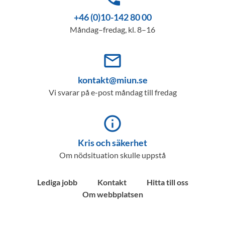
+46 (0)10-142 80 00
Måndag–fredag, kl. 8–16
mail_outline
kontakt@miun.se
Vi svarar på e-post måndag till fredag
info_outline
Kris och säkerhet
Om nödsituation skulle uppstå
Lediga jobb
Kontakt
Hitta till oss
Om webbplatsen