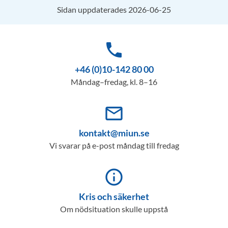
Sidan uppdaterades 2026-06-25
phone
+46 (0)10-142 80 00
Måndag–fredag, kl. 8–16
mail_outline
kontakt@miun.se
Vi svarar på e-post måndag till fredag
info_outline
Kris och säkerhet
Om nödsituation skulle uppstå