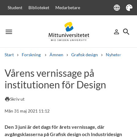
language
Student
Biblioteket
Medarbetare
Language
Tema
menu
search
person_outline
Meny
Logga in
Sök
Start
Forskning
Ämnen
Grafisk design
Nyheter
Våre
Sök
Vårens vernissage på
Andra söktjänster
institutionen för Design
Kurser och program
Kursplaner
Välkomstbrev
Personal
Lediga jobb
print
Skriv ut
Mån 31 maj 2021 11:12
Den 3 juni är det dags för årets vernissage, där
avgångsklasserna på Grafisk design och Industridesign