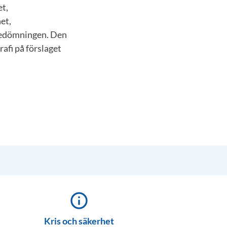
et,
et,
 bedömningen. Den
afi på förslaget
info_outline
Kris och säkerhet