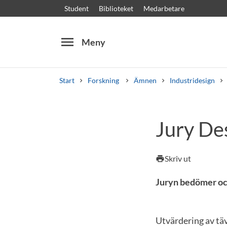
Student
Biblioteket
Medarbetare
menu
Meny
Start
Forskning
Ämnen
Industridesign
Sök
Andra söktjänster
Jury De
Kurser och program
Kursplaner
Välkomstb
Skriv ut
print
Juryn bedömer oc
Utvärdering av täv