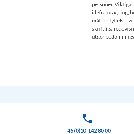
personer. Viktiga
idéframtagning, hu
måluppfyllelse, v
skriftliga redovis
utgör bedömnings
phone
+46 (0)10-142 80 00