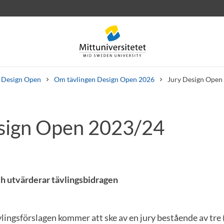
Design Open
Om tävlingen Design Open 2026
Jury Design Open
sign Open 2023/24
rev
Personal
Lediga jobb
h utvärderar tävlingsbidragen
lingsförslagen kommer att ske av en jury bestående av tre (3