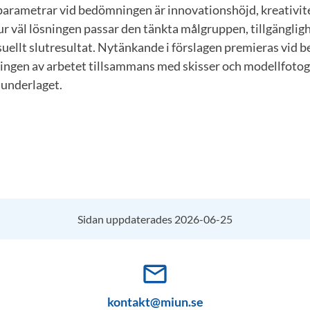
 parametrar vid bedömningen är innovationshöjd, kreativit
r väl lösningen passar den tänkta målgruppen, tillgängligh
isuellt slutresultat. Nytänkande i förslagen premieras vid
ningen av arbetet tillsammans med skisser och modellfotogr
underlaget.
Sidan uppdaterades 2026-06-25
mail_outline
kontakt@miun.se