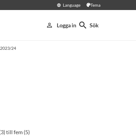
Language
Tema
language
search
person_outline
Logga in
Sök
 2023/24
) till fem (5)