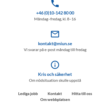
phone
+46 (0)10-142 80 00
Måndag–fredag, kl. 8–16
mail_outline
kontakt@miun.se
Vi svarar på e-post måndag till fredag
info_outline
Kris och säkerhet
Om nödsituation skulle uppstå
Lediga jobb
Kontakt
Hitta till oss
Om webbplatsen