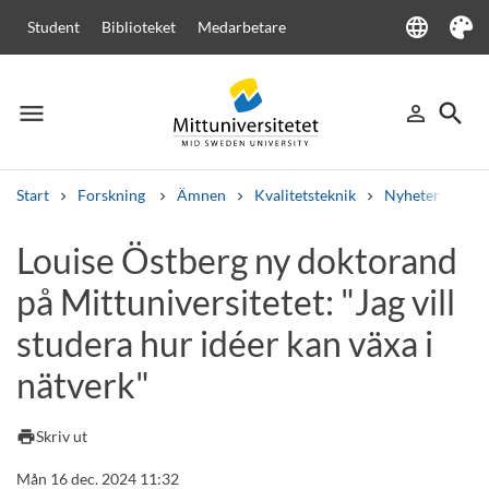
language
Student
Biblioteket
Medarbetare
Language
Tema
menu
search
person_outline
Meny
Logga in
Sök
Start
Forskning
Ämnen
Kvalitetsteknik
Nyheter
Lou
Sök
Louise Östberg ny doktorand
Andra söktjänster
på Mittuniversitetet: "Jag vill
Kurser och program
Kursplaner
Välkomstbrev
Personal
Lediga jobb
studera hur idéer kan växa i
nätverk"
print
Skriv ut
Mån 16 dec. 2024 11:32