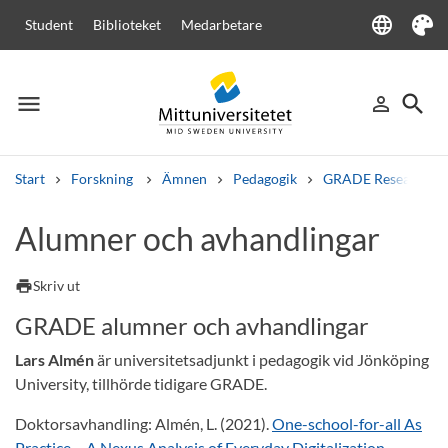
language
Student
Biblioteket
Medarbetare
Language
Tema
menu
search
person_outline
Meny
Logga in
Sök
Start
Forskning
Ämnen
Pedagogik
GRADE Research C
Sök
Alumner och avhandlingar
Andra söktjänster
Kurser och program
Kursplaner
Välkomstbrev
Personal
print
Skriv ut
Lediga jobb
GRADE alumner och avhandlingar
Lars Almén
är universitetsadjunkt i pedagogik vid Jönköping
University, tillhörde tidigare GRADE.
Doktorsavhandling: Almén, L. (2021).
One-school-for-all As
Practice – A Nexus Analysis of Everyday Digitalization