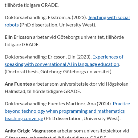
tillhörde tidigare GRADE.
Doktorsavhandling: Ekström, S. (2023).
Teaching with social
robots
(PhD dissertation, University West).
Elin Ericsson
arbetar vid Göteborgs universitet, tillhörde
tidigare GRADE.
Doktorsavhandling: Ericsson, Elin (2023).
Experiences of
speaking with conversational AI in language education
.
(Doctoral thesis, Göteborg: Göteborgs universitet).
Ana Fuentes
arbetar som universitetslektor vid Högskolan i
Halmstad, tillhörde tidigare GRADE.
Doktorsavhandling: Fuentes Martinez, Ana (2024).
Practice
beyond technology when programming and mathematics
teaching converge
(PhD dissertation, University West).
Anita Grigic Magnusson
arbetar som universitetslektor vid
Göteborgs universitet, tillhörde tidigare GRADE.