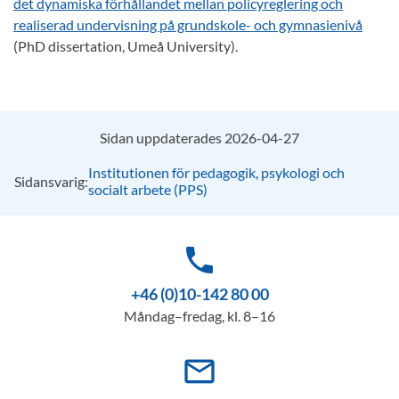
det dynamiska förhållandet mellan policyreglering och
realiserad undervisning på grundskole- och gymnasienivå
(PhD dissertation, Umeå University).
Sidan uppdaterades 2026-04-27
Institutionen för pedagogik, psykologi och
Sidansvarig:
socialt arbete (PPS)
phone
+46 (0)10-142 80 00
Måndag–fredag, kl. 8–16
mail_outline