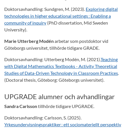
Doktorsavhandling: Sundgren, M. (2023).
Exploring digital
technologies in higher educational settings : Enabling a
community of inquiry
(PhD dissertation, Mid Sweden
University).
Marie Utterberg Modén
arbetar som postdoktor vid
Göteborgs universitet, tillhörde tidigare GRADE.
Doktorsavhandling: Utterberg Modén, M. (2021).
Teaching
with Digital Mathematics Textbooks - Activity Theoretical
Studies of Data-Driven Technology in Classroom Practices
.
(Doctoral thesis, Göteborg: Göteborgs universitet).
UPGRADE alumner och avhandlingar
Sandra Carlsson
tillhörde tidigare UPGRADE.
Doktorsavhandling: Carlsson, S. (2025).
Yrkesundervisningspraktiker : ett sociomateriellt perspektiv