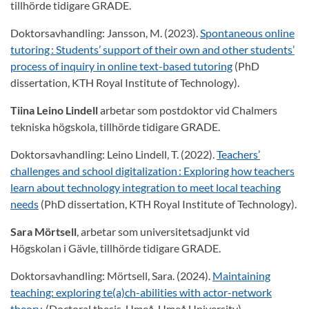
tillhörde tidigare GRADE.
Doktorsavhandling: Jansson, M. (2023).
Spontaneous online
tutoring : Students’ support of their own and other students’
process of inquiry in online text-based tutoring
(PhD
dissertation, KTH Royal Institute of Technology).
Tiina Leino Lindell
arbetar som postdoktor vid Chalmers
tekniska högskola, tillhörde tidigare GRADE.
Doktorsavhandling: Leino Lindell, T. (2022).
Teachers’
challenges and school digitalization : Exploring how teachers
learn about technology integration to meet local teaching
needs
(PhD dissertation, KTH Royal Institute of Technology).
Sara Mörtsell
, arbetar som universitetsadjunkt vid
Högskolan i Gävle, tillhörde tidigare GRADE.
Doktorsavhandling: Mörtsell, Sara. (2024).
Maintaining
teaching: exploring te(a)ch-abilities with actor-network
theory
. (Doctoral thesis, Umeå, Umeå University).