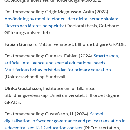
Doktorsavhandling: Grigic Magnusson, Anita (2023).
Användning av mobiltelefoner i den digitaliserade skolan:
Elevers och lärares perspektiv
. (Doctoral thesis, Göteborg:
Göteborgs universitet).
Fabian Gunnars
, Mittuniversitetet, tillhörde tidigare GRADE.
Doktorsavhandling: Gunnars, Fabian (2024).
Smartbands,
artificial intelligence, and special educational needs:
Multifarious behaviorist design for primary education
.
(Doktorsavhandling, Sundsvall).
Ulrika Gustafsson
, Institutionen för tillämpad
utbildningsvetenskap, Umeå universitet, tillhörde tidigare
GRADE.
Doktorsavhandling: Gustafsson, U. (2024).
School
digitalisation in Sweden: governance and policy translation in
a decentralised K-12 education context
(PhD dissertation,