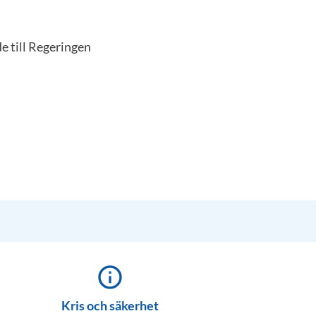
e till Regeringen
info_outline
Kris och säkerhet