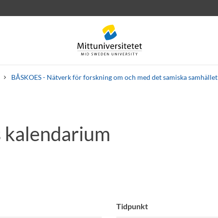
BÅSKOES - Nätverk för forskning om och med det samiska samhället
 kalendarium
rev
Personal
Lediga jobb
Tidpunkt