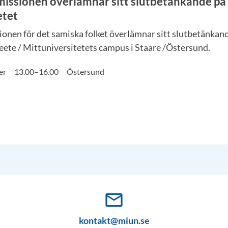
ssionen överlämnar sitt slutbetänkande på
etet
nen för det samiska folket överlämnar sitt slutbetänkand
eete / Mittuniversitetets campus i Staare /Östersund.
er
13.00
–
16.00
Östersund
mail_outline
kontakt@miun.se