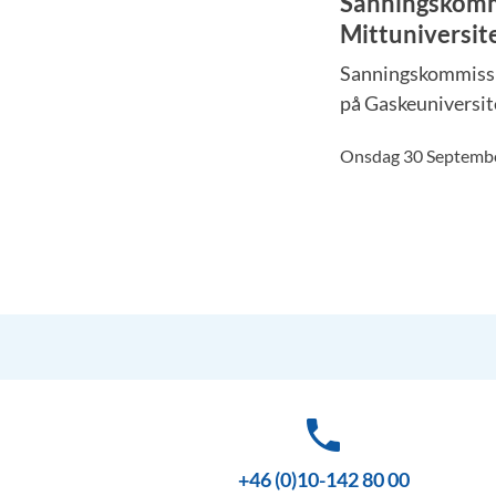
Sanningskommi
Mittuniversit
Sanningskommissio
på Gaskeuniversit
Onsdag 30 Septemb
phone
+46 (0)10-142 80 00