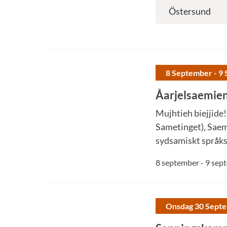
8 September - 9
Åarjelsaemien
Mujhtieh biejjide!
Sametinget), Saem
sydsamiskt språks
8 september - 9 se
Onsdag 30 Sept