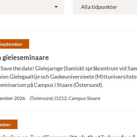
 September
 gïeleseminaare
 Save the date! Gïelejarnge (Samiskt språkcentrum vid Sae
ien Gïelegaaltije och Gaskeuniversieete (Mittuniversitete
eminarium på Campus i Staare (Östersund).
ptember 2026
Östersund
,
O212, Campus Staare
ember