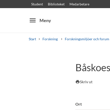
Student
Biblioteket
Medarbetare
menu
Meny
Start
Forskning
Forskningsmiljöer och forum
Sök
Andra söktjänster
Båskoes
Kurser och program
Kursplaner
Välkomstb
Skriv ut
print
Ort