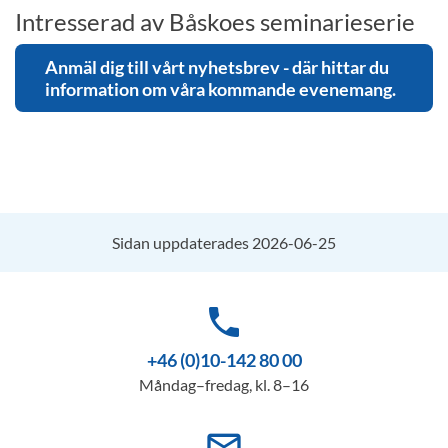
Intresserad av Båskoes seminarieserie
Anmäl dig till vårt nyhetsbrev - där hittar du
information om våra kommande evenemang.
Sidan uppdaterades 2026-06-25
phone
+46 (0)10-142 80 00
Måndag–fredag, kl. 8–16
mail_outline