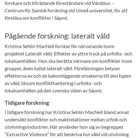
forskare och biträdande föreståndare vid Várdduo –
Centrum för Samisk forskning vid Umeå universitet, för att
föreläsa om konflikter i Sápmi.
Pågående forskning: lateralt våld
Kristina Sehlin MacNeil forskar för närvarande inom
projektet Lateralt våld: Effekter av yttre tryck på urfolks- och
lokalsamhällen. Hon ska berätta närmare om konflikter inom
grupper, även kallat lateralt våld. Föreläsningen belyser
effekterna av och de bakomliggande orsakerna till den typen
av våld, liksom konflikthantering i urfolks- och
lokalsamhällen på den svenska sidan av Sápmi.
Tidigare forskning
I tidigare forskning har Kristina Sehlin MacNeil bland annat
undersökt konflikter och maktrelationer mellan urfolk och
utvinningsindustrier. Här använder hon sig av begreppet
”Extractive Violence” för att beskriva hur våld vid utvinning