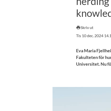
herding 
knowled
Skriv ut
print
Tis 10 dec. 2024 14
Eva Maria Fjellhe
Fakulteten för hu
Universitet. Nu f