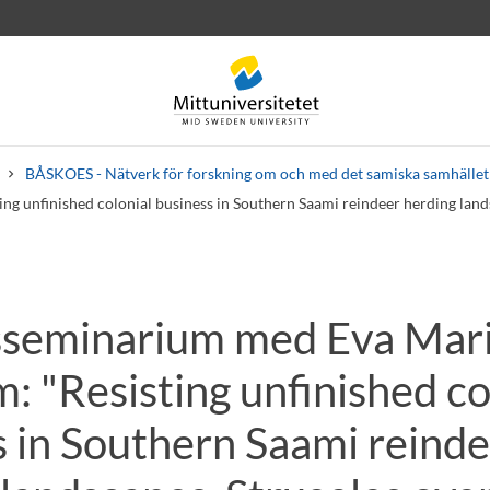
BÅSKOES - Nätverk för forskning om och med det samiska samhället
ng unfinished colonial business in Southern Saami reindeer herding land
seminarium med Eva Mar
rev
Personal
Lediga jobb
m: "Resisting unfinished co
s in Southern Saami reind