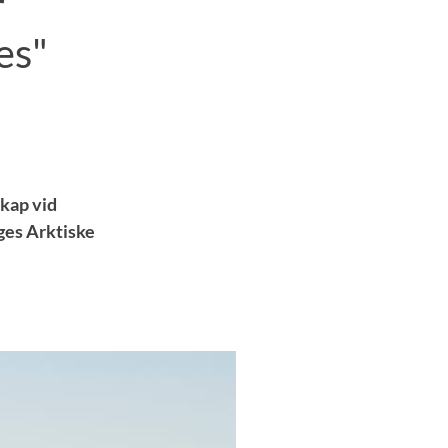
r
es"
skap vid
ges Arktiske