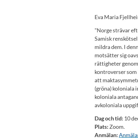
Eva Maria Fjellhe
"Norge strävar efte
Samisk renskötsel 
mildra dem. I den
motsätter sig oavs
rättigheter genom
kontroverser som ä
att maktasymmetri
(gröna) koloniala
koloniala antagand
avkoloniala uppgif
Dag och tid:
10 dec
Plats:
Zoom.
Anmälan:
Anmälan