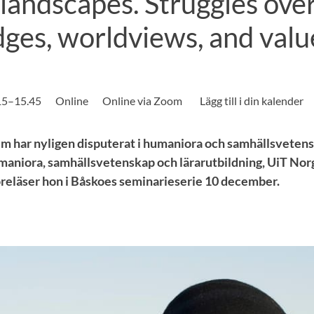
landscapes. Struggles ove
ges, worldviews, and valu
.15–15.45
Online
Online via Zoom
im har nyligen disputerat i humaniora och samhällsveten
maniora, samhällsvetenskap och lärarutbildning, UiT Nor
öreläser hon i Båskoes seminarieserie 10 december.