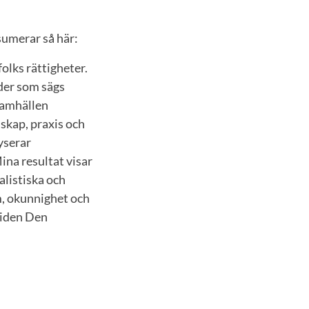
umerar så här:
folks rättigheter.
rder som sägs
samhällen
dskap, praxis och
yserar
ina resultat visar
listiska och
m, okunnighet och
tiden Den