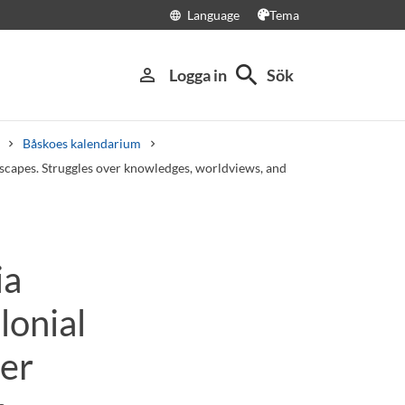
Language
Tema
language
search
person_outline
Logga in
Sök
Båskoes kalendarium
scapes. Struggles over knowledges, worldviews, and
ia
lonial
eer