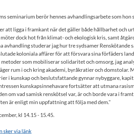
ims seminarium berör hennes avhandlingsarbete som hon s
r att ligga i framkant när det gäller både hållbarhet och ur
möter dock hot från klimat- och ekologisk kris, samt åtgä
na avhandling studerar jag hur tre sydsamer Renskötande 
lutade koloniala affärer för att försvara sina förfäders lan
 metoder som mobiliserar solidaritet och omsorg, jag anal
ger rum i och kring akademi, byråkratier och domstolar. M
er i kunskap och beslutsfattande gynnar nybyggare, kapita
 intressen kunskapsinnehavare fortsätter att utmana rasis
en om vad samisk renskötsel var, är och borde vara i fram
ten är enligt min uppfattning att följa med dem."
ember, kl 14.15 - 15.45.
 sker via länk