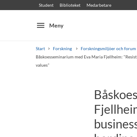
Student
Biblioteket
Medarbetare
menu
Meny
Start
Forskning
Forskningsmiljöer och forum
Båskoesseminarium med Eva Maria Fjellheim: "Resisti
values"
Sök
Andra söktjänster
Båskoes
Kurser och program
Kursplaner
Välkomstb
Fjellhei
busines