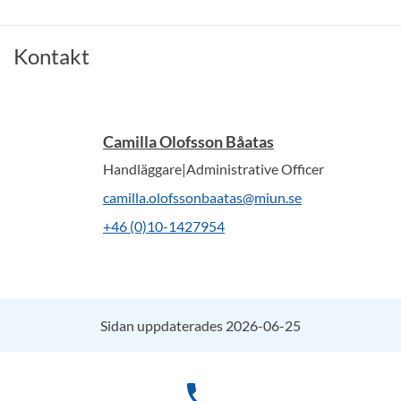
Kontakt
Camilla Olofsson Båatas
Handläggare|Administrative Officer
camilla.olofssonbaatas@miun.se
+46 (0)10-1427954
Sidan uppdaterades 2026-06-25
phone