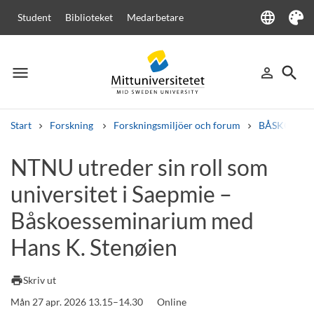
language
Student
Biblioteket
Medarbetare
Language
Tema
menu
search
person_outline
Meny
Logga in
Sök
Start
Forskning
Forskningsmiljöer och forum
BÅSKOES - N
Sök
NTNU utreder sin roll som
Andra söktjänster
universitet i Saepmie –
Kurser och program
Kursplaner
Välkomstbrev
Personal
Lediga jobb
Båskoesseminarium med
Hans K. Stenøien
print
Skriv ut
Mån 27 apr. 2026 13.15–14.30
Online