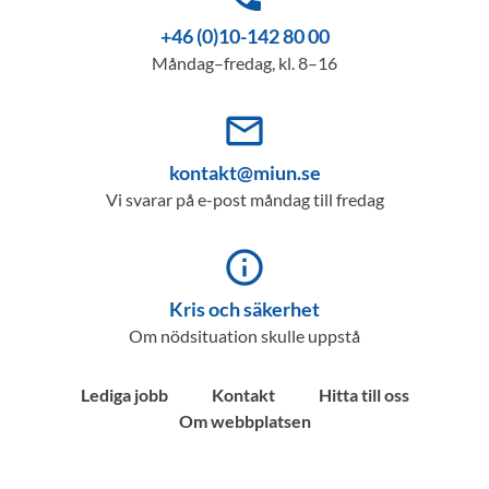
+46 (0)10-142 80 00
Måndag–fredag, kl. 8–16
mail_outline
kontakt@miun.se
Vi svarar på e-post måndag till fredag
info_outline
Kris och säkerhet
Om nödsituation skulle uppstå
Lediga jobb
Kontakt
Hitta till oss
Om webbplatsen