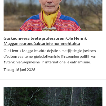
Gaskeuniversiteete professorem Ole Henrik
Maggam earoedåaktarinie nommehtahta
Ole Henrik Magga lea akte dejstie almetjijstie gie joekoen
dïedtem vaalteme, gïeledotkeminie jïh saemien politihken
åvtehkinie Saepmesne jïh internationelle eatnamisnie.
Tisdag 16 juni 2026