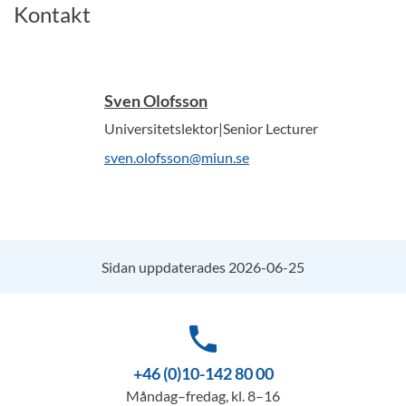
Kontakt
Sven Olofsson
Universitetslektor|Senior Lecturer
sven.olofsson@miun.se
Sidan uppdaterades 2026-06-25
phone
+46 (0)10-142 80 00
Måndag–fredag, kl. 8–16