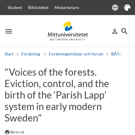
language
Student
Biblioteket
Medarbetare
Language
Tema
menu
search
person_outline
Meny
Logga in
Sök
Start
Forskning
Forskningsmiljöer och forum
BÅSKOES - N
Sök
"Voices of the forests.
Andra söktjänster
Eviction, control, and the
Kurser och program
Kursplaner
Välkomstbrev
Personal
Lediga jobb
birth of the ‘Parish Lapp’
system in early modern
Sweden"
print
Skriv ut