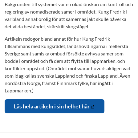
Bakgrunden till systemet var en ökad önskan om kontroll och
reglering av nomadiserade samer i området. Kung Fredrik I
var bland annat orolig för att samernas jakt skulle påverka
det vilda beståndet, skärskilt skogsfågel.
Artikeln redogör bland annat för hur Kung Fredrik
tillsammans med kungsrådet, landshövdingarna i mellersta
Sverige samt samiska ombud försökte avhysa samer som
bodde i området och få dem att flytta till lappmarken, och
konflikter uppstod. (Området motsvarar huvudsakligen vad
som idag kallas svenska Lappland och finska Lappland. Även
nordöstra Norge, främst Finnmark fylke, har ingått i
Lappmarken.)
Läs hela artikeln i sin helhet här