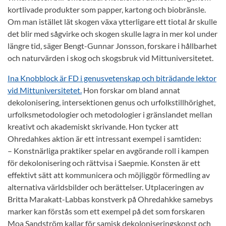
kortlivade produkter som papper, kartong och biobränsle.
Om man istället lät skogen växa ytterligare ett tiotal år skulle
det blir med sågvirke och skogen skulle lagra in mer kol under
längre tid, säger Bengt-Gunnar Jonsson, forskare i hållbarhet
och naturvärden i skog och skogsbruk vid Mittuniversitetet.
Ina Knobblock är FD i genusvetenskap och biträdande lektor
vid Mittuniversitetet.
Hon forskar om bland annat
dekolonisering, intersektionen genus och urfolkstillhörighet,
urfolksmetodologier och metodologier i gränslandet mellan
kreativt och akademiskt skrivande. Hon tycker att
Ohredahkes aktion är ett intressant exempel i samtiden:
– Konstnärliga praktiker spelar en avgörande roll i kampen
för dekolonisering och rättvisa i Saepmie. Konsten är ett
effektivt sätt att kommunicera och möjliggör förmedling av
alternativa världsbilder och berättelser. Utplaceringen av
Britta Marakatt-Labbas konstverk på Ohredahkke samebys
marker kan förstås som ett exempel på det som forskaren
Moa Sandström kallar för samisk dekoloniseringskonst och