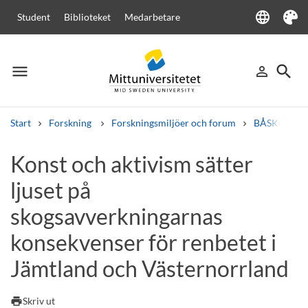
language
Student
Biblioteket
Medarbetare
Language
Tema
menu
search
person_outline
Meny
Logga in
Sök
Start
Forskning
Forskningsmiljöer och forum
BÅSKOES - N
Sök
Konst och aktivism sätter
Andra söktjänster
ljuset på
Kurser och program
Kursplaner
Välkomstbrev
Personal
Lediga jobb
skogsavverkningarnas
konsekvenser för renbetet i
Jämtland och Västernorrland
print
Skriv ut