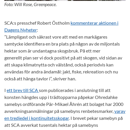
Foto: Will Rose, Greenpeace.
SCA:s presschef Robert Östholm
kommenterar aktionen i
Dagens Nyheter
:
”Lämpligast och säkrast vore att med en markägares
samtycke identifiera en bra plats på någon av de miljontals
hektar som är undantagna skogsbruk. På ett mer
generellt plan ser vi dock positivt på att skogen, vid sidan av
att skapa klimatnytta och välstånd, också periodvis kan
användas för andra ändamål: jakt, fiske, rekreation och nu
också att hänga tavlor i”, skriver han.
I
ett brev till SCA
som publicerades i anslutning till att
konsten hängdes upp i trädtopparna påpekar Ohredahke
samebys ordförande Pär-Mikael Åhrén att bolaget har 2000
avverkningsanmälningar på samebyns renbetesmarker,
varav
en tredjedel i kontinuitetsskogar
. I brevet pekar samebyn på
att SCA avverkat tusentals hektar på samebyns