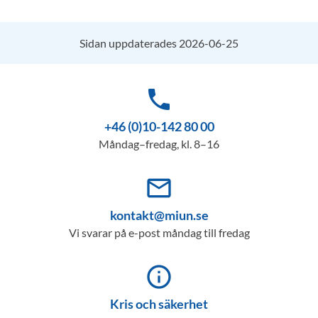
Sidan uppdaterades 2026-06-25
phone
+46 (0)10-142 80 00
Måndag–fredag, kl. 8–16
mail_outline
kontakt@miun.se
Vi svarar på e-post måndag till fredag
info_outline
Kris och säkerhet