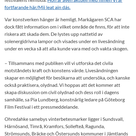
fortfarande här/Mii leat ain dás.
Var konstverken hänger är hemligt. Markägaren SCA har
dock fått information om i vilket område de finns, för att inte
riskera att skada dem. De lystes upp nattetid av
solenergidrivna lampor och visades under en livesändning
under en vecka så att alla kunde vara med och vakta skogen.
– Tillsammans med publiken vill vi utforska det civila
motståndets kraft och konstens värde. Livesändningen
skapar en möjlighet för besökarna att undersöka, och kanske
också praktisera, olydnad. Vi hoppas att det kommer att
skapa diskussion om civil olydnad och dess roll i dagens
samhälle, sa Pia Lundberg, konstnärlig ledare på Göteborg
Film Festival i ett pressmeddelande.
Ohredahke samebys vinterbetesmarker ligger i Sundsvall,
Härnösand, Timrå, Kramfors, Sollefteå, Ragunda,
Strömsunds, Bräcke och Östersunds kommuner i Jämtlands