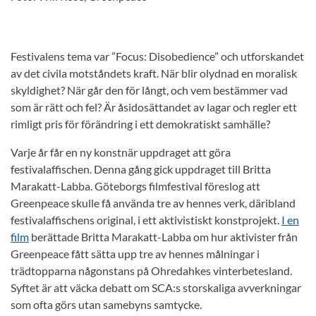
Festivalens tema var ”Focus: Disobedience” och utforskandet
av det civila motståndets kraft. När blir olydnad en moralisk
skyldighet? När går den för långt, och vem bestämmer vad
som är rätt och fel? Är åsidosättandet av lagar och regler ett
rimligt pris för förändring i ett demokratiskt samhälle?
Varje år får en ny konstnär uppdraget att göra
festivalaffischen. Denna gång gick uppdraget till Britta
Marakatt-Labba. Göteborgs filmfestival föreslog att
Greenpeace skulle få använda tre av hennes verk, däribland
festivalaffischens original, i ett aktivistiskt konstprojekt.
I en
film
berättade Britta Marakatt-Labba om hur aktivister från
Greenpeace fått sätta upp tre av hennes målningar i
trädtopparna någonstans på Ohredahkes vinterbetesland.
Syftet är att väcka debatt om SCA:s storskaliga avverkningar
som ofta görs utan samebyns samtycke.