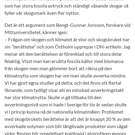
som har stora fossila avtryck och ständigt växande skogar så
fyller vår skogsmark även fler nyttor.
Det är ett argument som Bengt-Gunnar Jonsson, forskare vid
Mittuniversitetet, känner igen:
– Frågan om skogen och klimatet är stor och skogsbruket har
sin ”berättelse” och som Östholm upprepar i DN-artikeln. Jag
menar att den berättelsen är förenklad och till stora delar
felaktig. Visst man kan ersätta fossila källor med biomassa
från skogen men man glömmer bort att räkna på den
klimatnytta som skogen har om man skulle avverka mindre.
Vi har gjort egna studier på detta, och det finns ett flertal
liknande, som tydligt visar att en minskad avverkningstakt
har stor klimatnytta. Skulle vi gå tillbaka till den
avverkningsnivå som vi hade i Sverige för tio år sedan skulle
vi i princip kunna nå de nationella klimatmålen. Problemet
med skogsbrukets berättelse är att det är knappt 20 % av den
avverkade volymen som blir långlivade produkter som sågat
virke. Resten blir omedelbart koldioxid i atmosfären genom