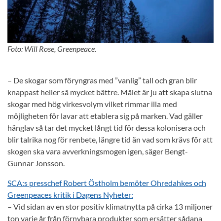
Foto: Will Rose, Greenpeace.
– De skogar som föryngras med ”vanlig” tall och gran blir
knappast heller så mycket bättre. Målet är ju att skapa slutna
skogar med hög virkesvolym vilket rimmar illa med
möjligheten för lavar att etablera sig på marken. Vad gäller
hänglav så tar det mycket långt tid för dessa kolonisera och
blir talrika nog för renbete, längre tid än vad som krävs för att
skogen ska vara avverkningsmogen igen, säger Bengt-
Gunnar Jonsson.
SCA:s presschef Robert Östholm bemöter Ohredahkes och
Greenpeaces kritik i Dagens Nyheter:
– Vid sidan av en stor positiv klimatnytta på cirka 13 miljoner
ton varje år från förnybara produkter som ersätter sådana