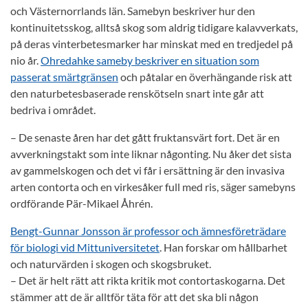
och Västernorrlands län. Samebyn beskriver hur den
kontinuitetsskog, alltså skog som aldrig tidigare kalavverkats,
på deras vinterbetesmarker har minskat med en tredjedel på
nio år.
Ohredahke sameby beskriver en situation som
passerat smärtgränsen
och påtalar en överhängande risk att
den naturbetesbaserade renskötseln snart inte går att
bedriva i området.
– De senaste åren har det gått fruktansvärt fort. Det är en
avverkningstakt som inte liknar någonting. Nu åker det sista
av gammelskogen och det vi får i ersättning är den invasiva
arten contorta och en virkesåker full med ris, säger samebyns
ordförande Pär-Mikael Åhrén.
Bengt-Gunnar Jonsson är professor och ämnesföreträdare
för biologi vid Mittuniversitetet
. Han forskar om hållbarhet
och naturvärden i skogen och skogsbruket.
– Det är helt rätt att rikta kritik mot contortaskogarna. Det
stämmer att de är alltför täta för att det ska bli någon