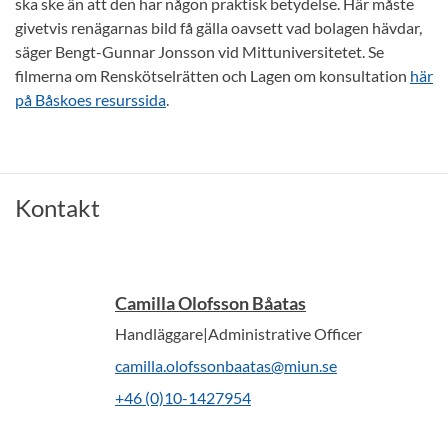
ska ske än att den har någon praktisk betydelse. Här måste
givetvis renägarnas bild få gälla oavsett vad bolagen hävdar,
säger Bengt-Gunnar Jonsson vid Mittuniversitetet. Se
filmerna om Renskötselrätten och Lagen om konsultation
här
på Båskoes resurssida
.
Kontakt
Camilla Olofsson Båatas
Handläggare|Administrative Officer
camilla.olofssonbaatas@miun.se
+46 (0)10-1427954