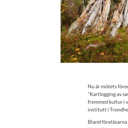
Nu är mötets föred
"Kartlegging av sø
fremmed kultur i v
institutt i Trondh
Bland föreläsarna 