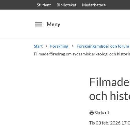
Student
Biblioteket
Medarbetare
menu
Meny
Start
Forskning
Forskningsmiljöer och forum
Filmade föredrag om sydsamisk arkeologi och histori
Sök
Andra söktjänster
Filmade
Kurser och program
Kursplaner
Välkomstb
och hist
Skriv ut
print
Tis 03 feb. 2026 17: