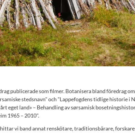
rag publicerade som filmer. Botanisera bland föredrag om 
rsamiske stedsnavn" och "Lappefogdens tidlige historie i No
årt eget land» – Behandling av sørsamisk bosetningshistor
eim 1965 – 2010".
hittar vi band annat renskötare, traditionsbärare, forskare