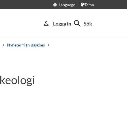
Language
Tema
language
search
person_outline
Logga in
Sök
Nyheter från Båskoes
keologi