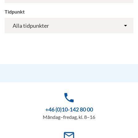
Tidpunkt
phone
+46 (0)10-142 80 00
Måndag–fredag, kl. 8–16
mail_outline