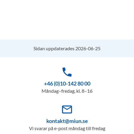
Sidan uppdaterades 2026-06-25
phone
+46 (0)10-142 80 00
Måndag–fredag, kl. 8–16
mail_outline
kontakt@miun.se
Vi svarar på e-post måndag till fredag