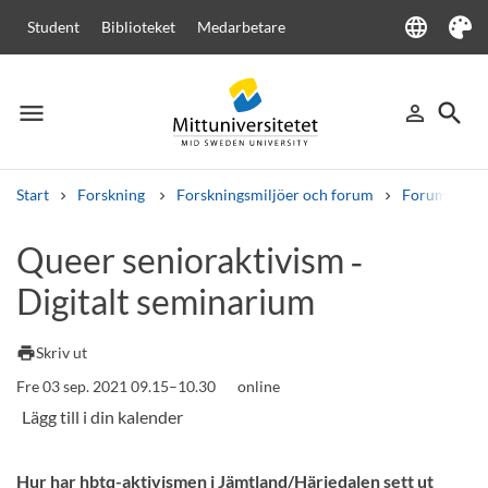
language
Student
Biblioteket
Medarbetare
Language
Tema
menu
search
person_outline
Meny
Logga in
Sök
Start
Forskning
Forskningsmiljöer och forum
Forum för g
Sök
Queer senioraktivism ‑
Andra söktjänster
Digitalt seminarium
Kurser och program
Kursplaner
Välkomstbrev
Personal
Lediga jobb
print
Skriv ut
Fre 03 sep. 2021 09.15–10.30
online
Hur har hbtq-aktivismen i Jämtland/Härjedalen sett ut