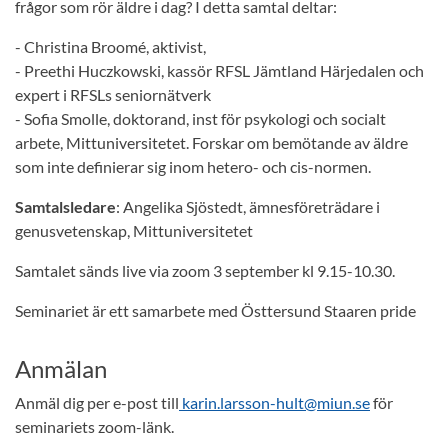
frågor som rör äldre i dag? I detta samtal deltar:
- Christina Broomé, aktivist,
- Preethi Huczkowski, kassör RFSL Jämtland Härjedalen och
expert i RFSLs seniornätverk
- Sofia Smolle, doktorand, inst för psykologi och socialt
arbete, Mittuniversitetet. Forskar om bemötande av äldre
som inte definierar sig inom hetero- och cis-normen.
Samtalsledare
: Angelika Sjöstedt, ämnesföreträdare i
genusvetenskap, Mittuniversitetet
Samtalet sänds live via zoom 3 september kl 9.15-10.30.
Seminariet är ett samarbete med Östtersund Staaren pride
Anmälan
Anmäl dig per e-post till
karin.larsson-hult@miun.se
för
seminariets zoom-länk.