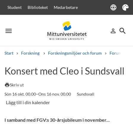
language
Student
Biblioteket
Medarbetare
Language
Tema
menu
search
person_outline
Meny
Logga in
Sök
Start
Forskning
Forskningsmiljöer och forum
Forum för g
Sök
Konsert med Cleo i Sundsvall
Andra söktjänster
Kurser och program
Kursplaner
Välkomstbrev
Personal
print
Skriv ut
Lediga jobb
Sön 16 okt. 00.00–Ons 16 nov. 00.00
Sundsvall
I samband med FGV:s 30-årsjubileum i november...