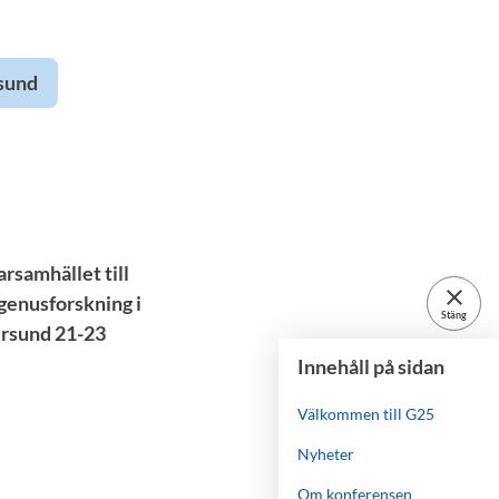
rsund
rsamhället till
close
genusforskning i
Stäng
ersund 21-23
Innehåll på sidan
Välkommen till G25
Nyheter
Om konferensen