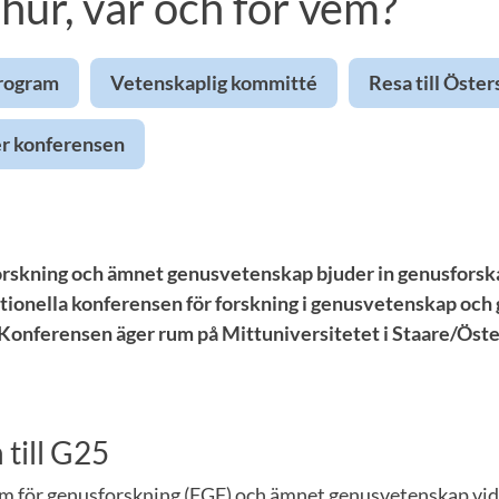
 hur, var och för vem?
rogram
Vetenskaplig kommitté
Resa till Öste
er konferensen
rskning och ämnet genusvetenskap bjuder in genusforska
ationella konferensen för forskning i genusvetenskap och 
. Konferensen äger rum på Mittuniversitetet i Staare/Öst
till G25
m för genusforskning (FGF) och ämnet genusvetenskap vid