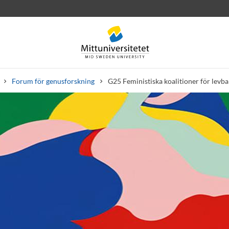
Forum för genusforskning
G25 Feministiska koalitioner för levba
rev
Personal
Lediga jobb