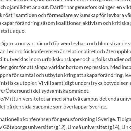
ch ojämlikhet är akut. Därför har genusforskningen en viktig
k röst i samtiden och förmedlare av kunskap för levbara vär
kapar förändring såsom koalitioner, aktivism och kritiska
 status quo.
frågorna om var, när och för vem levbara och blomstrande v
ar. Ledord för konferensen är relationalitet och återuppbl
ilt utvecklas inom urfolkskunskaper och urfolksstudier oc
den görs för att skapa världar bortom repression. Med insp
öppna för samtal och utbyten kring att skapa förändring, l
nistiska utopier. Vi vill samtidigt understryka betydelsen
aare/Östersund i det sydsamiska området.
e/Mittuniversitetet är med sina två campus det enda univer
t på den sida Saepmie som överlappar Sverige.
nationella konferensen för genusforskning i Sverige. Tidig
v Göteborgs universitet (g12), Umeå universitet (g14), Lin