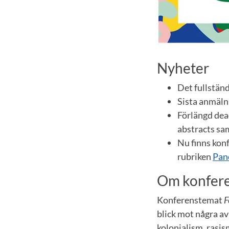
Nyheter
Det fullstän
Sista anmäln
Förlängd dead
abstracts sam
Nu finns kon
rubriken
Pan
Om konfer
Konferenstemat
F
blick mot några av
kolonialism, rasis