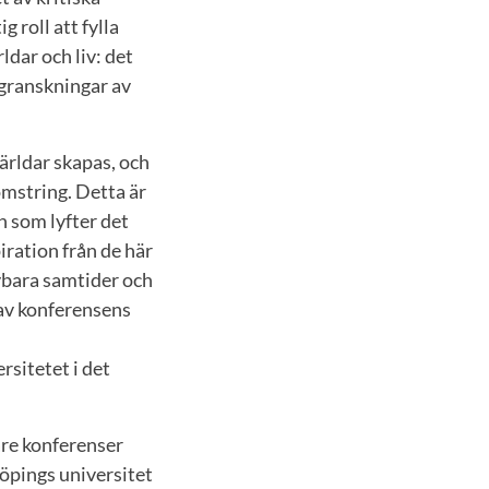
 roll att fylla
ldar och liv: det
 granskningar av
ärldar skapas, och
omstring. Detta är
h som lyfter det
iration från de här
evbara samtider och
 av konferensens
sitetet i det
are konferenser
köpings universitet