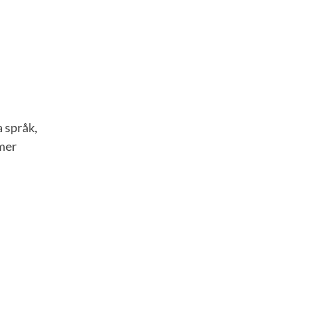
a språk,
mer