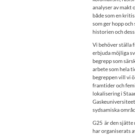
analyser av makt o
både som en kritis
som ger hopp och s
historien och dess
Vi behöver ställa 
erbjuda möjliga sv
begrepp som särsk
arbete som hela ti
begreppen vill vi 
framtider och femi
lokalisering i St
Gaskeuniversiteet
sydsamiska område
G25 är den sjätte 
har organiserats a