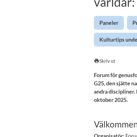
världar:
Paneler
P
Kulturtips und
Skriv ut
print
Forum för genusfo
G25, den sjätte n
andra discipliner
oktober 2025.
Välkommen 
Organisatör:
Foru