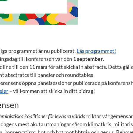
diga programmet är nu publicerat.
Läs programmet!
ingsdag till konferensen var den
1 september
.
line till den
11 mars
för att skicka in abstracts. Detta gäll
t absctratcs till paneler och roundtables
ferensens öppna panelsessioner publicerade på konferen
eler
– välkommen att skicka in ditt bidrag!
ensen
eministiska koalitioner för levbara världar
riktar vår gemensa
 dagens mest akuta utmaningar såsom klimatkris, militaris
m, konservatism, hot och hat mot hbtqi+ och genus. Behovet