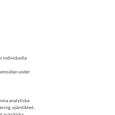
er individuella
shemsidan under
mma analytiska
ering, ojämlikhet,
 av kritiska