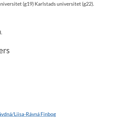
niversitet (g19) Karlstads universitet (g22).
.
ers
ávdná/Liisa-Rávná Finbog