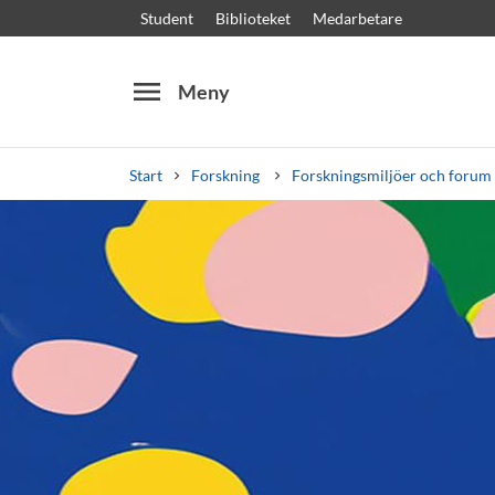
Student
Biblioteket
Medarbetare
menu
Meny
Start
Forskning
Forskningsmiljöer och forum
Sök
Andra söktjänster
Kurser och program
Kursplaner
Välkomstb