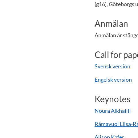
(g16), Göteborgs u
Anmälan
Anmälan är stängd
Call for pap
Svensk version
Engelsk version
Keynotes
Noura Alkhalili
Rámavuol Liisa-R
Alison Kafer