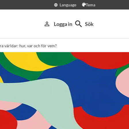
Language
Tema
language
search
person_outline
Logga in
Sök
ra världar: hur, var och för vem?