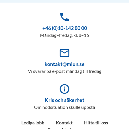
phone
+46 (0)10-142 80 00
Måndag–fredag, kl. 8–16
mail_outline
kontakt@miun.se
Vi svarar på e-post måndag till fredag
info_outline
Kris och säkerhet
Om nödsituation skulle uppstå
Lediga jobb
Kontakt
Hitta till oss