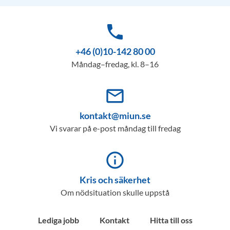
phone
+46 (0)10-142 80 00
Måndag–fredag, kl. 8–16
mail_outline
kontakt@miun.se
Vi svarar på e-post måndag till fredag
info_outline
Kris och säkerhet
Om nödsituation skulle uppstå
Lediga jobb
Kontakt
Hitta till oss