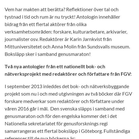
Vem har makten att berätta? Reflektioner över tal och
tystnad i tid och rum
är nu tryckt! Antologin innehåller
bidrag från ett flertal aktörer från olika
verksamhetsområden: forskare, kulturarbetare, arkivarier,
journalister osv. Redaktörer är Karin Jarnkvist från
Mittuniversitetet och Anna Molin från Sundsvalls museum.
Boksläpp sker i samband genusmaraton!
Två nya antologier från ett nationellt bok- och
nätverksprojekt med redaktörer och författare från FGV:
I september 2013 inleddes det bok- och nätverksbyggande
projekt som nu i och med utgivningen av två böcker där FGV
forskare medverkar som redaktörer och författare under
våren 2016 går i mål. Den svenska släpps i samband med
genusmaraton och för den engelska kommer det i det
Nationella sekretariatet för genusforsknings regi
samarrangeras ett flertal boksläpp i Göteborg. Fullständiga
referenser till de nya böckerna är: