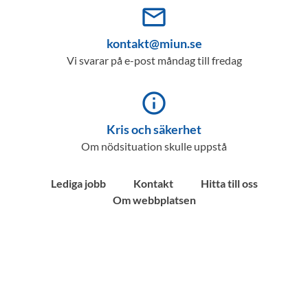
mail_outline
kontakt@miun.se
Vi svarar på e-post måndag till fredag
info_outline
Kris och säkerhet
Om nödsituation skulle uppstå
Lediga jobb
Kontakt
Hitta till oss
Om webbplatsen