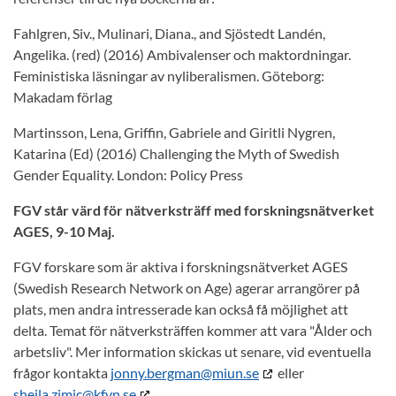
Fahlgren, Siv., Mulinari, Diana., and Sjöstedt Landén,
Angelika. (red) (2016)
Ambivalenser och maktordningar.
Feministiska läsningar av nyliberalismen.
Göteborg:
Makadam förlag
Martinsson, Lena, Griffin, Gabriele and Giritli Nygren,
Katarina (Ed) (2016)
Challenging the Myth of Swedish
Gender Equality
. London: Policy Press
FGV står värd för nätverksträff med forskningsnätverket
AGES, 9-10 Maj.
FGV forskare som är aktiva i forskningsnätverket AGES
(Swedish Research Network on Age) agerar arrangörer på
plats, men andra intresserade kan också få möjlighet att
delta. Temat för nätverksträffen kommer att vara "Ålder och
arbetsliv". Mer information skickas ut senare, vid eventuella
frågor kontakta
jonny.bergman@miun.se
eller
sheila.zimic@kfvn.se