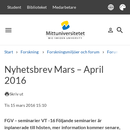
language
Student
Biblioteket
Medarbetare
Language
Tema
menu
search
person_outline
Meny
Logga in
Sök
Start
Forskning
Forskningsmiljöer och forum
Forum för g
Sök
Nyhetsbrev Mars – April
Andra söktjänster
2016
Kurser och program
Kursplaner
Välkomstbrev
Personal
Lediga jobb
print
Skriv ut
Tis 15 mars 2016 15:10
FGV – seminarier VT -16 Följande seminarier är
inplanerade till hösten, mer information kommer senare,