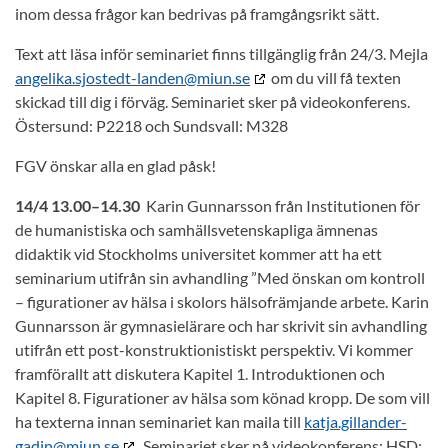
inom dessa frågor kan bedrivas på framgångsrikt sätt.
Text att läsa inför seminariet finns tillgänglig från 24/3. Mejla
angelika.sjostedt-landen@miun.se
om du vill få texten
skickad till dig i förväg. Seminariet sker på videokonferens.
Östersund: P2218 och Sundsvall: M328
FGV önskar alla en glad påsk!
14/4 13.00–14.30
Karin Gunnarsson från Institutionen för
de humanistiska och samhällsvetenskapliga ämnenas
didaktik vid Stockholms universitet kommer att ha ett
seminarium utifrån sin avhandling ”Med önskan om kontroll
– figurationer av hälsa i skolors hälsofrämjande arbete. Karin
Gunnarsson är gymnasielärare och har skrivit sin avhandling
utifrån ett post-konstruktionistiskt perspektiv. Vi kommer
framförallt att diskutera Kapitel 1. Introduktionen och
Kapitel 8. Figurationer av hälsa som könad kropp. De som vill
ha texterna innan seminariet kan maila till
katja.gillander-
gadin@miun.se
Seminariet sker på videokonferens: HSD: