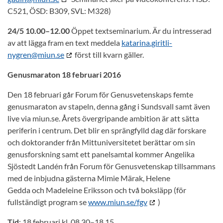
C521, ÖSD: B309, SVL: M328)
24/5 10.00–12.00
Öppet textseminarium. Är du intresserad
av att lägga fram en text meddela
katarina.giritli-
nygren@miun.se
först till kvarn gäller.
Genusmaraton 18 februari 2016
Den 18 februari går Forum för Genusvetenskaps femte
genusmaraton av stapeln, denna gång i Sundsvall samt även
live via miun.se. Årets övergripande ambition är att sätta
periferin i centrum. Det blir en sprängfylld dag där forskare
och doktorander från Mittuniversitetet berättar om sin
genusforskning samt ett panelsamtal kommer Angelika
Sjöstedt Landén från Forum för Genusvetenskap tillsammans
med de inbjudna gästerna
Mimie Märak
,
Helene
Gedda
och
Madeleine Eriksson
och två boksläpp (för
fullständigt program se
www.miun.se/fgv
)
Tid
: 18 februari kl. 08.30–18.15