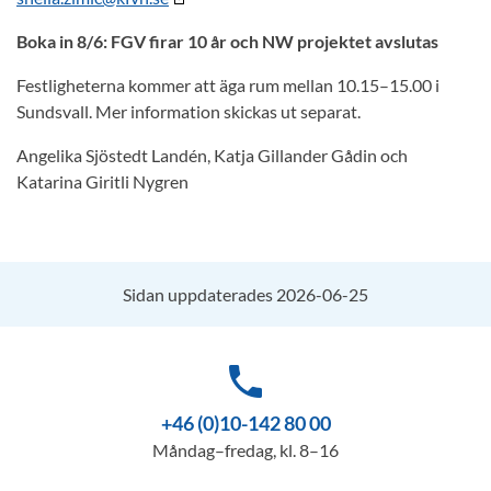
Boka in 8/6: FGV firar 10 år och NW projektet avslutas
Festligheterna kommer att äga rum mellan 10.15–15.00 i
Sundsvall. Mer information skickas ut separat.
Angelika Sjöstedt Landén, Katja Gillander Gådin och
Katarina Giritli Nygren
Sidan uppdaterades 2026-06-25
phone
+46 (0)10-142 80 00
Måndag–fredag, kl. 8–16