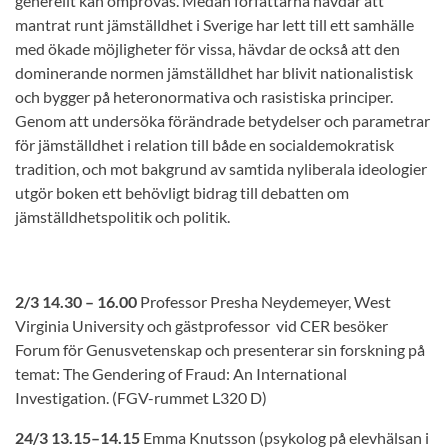
generellt kan omprövas. Medan författarna hävdar att
mantrat runt jämställdhet i Sverige har lett till ett samhälle
med ökade möjligheter för vissa, hävdar de också att den
dominerande normen jämställdhet har blivit nationalistisk
och bygger på heteronormativa och rasistiska principer.
Genom att undersöka förändrade betydelser och parametrar
för jämställdhet i relation till både en socialdemokratisk
tradition, och mot bakgrund av samtida nyliberala ideologier
utgör boken ett behövligt bidrag till debatten om
jämställdhetspolitik och politik.
2/3 14.30 – 16.00
Professor Presha Neydemeyer, West
Virginia University och gästprofessor vid CER besöker
Forum för Genusvetenskap och presenterar sin forskning på
temat:
The Gendering of Fraud: An International
Investigation.
(FGV-rummet L320 D)
24/3 13.15–14.15
Emma Knutsson (psykolog på elevhälsan i