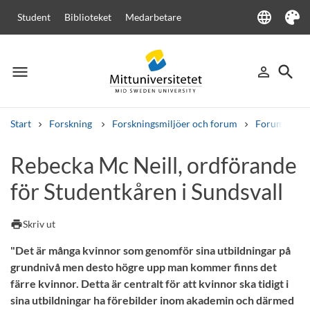
language
Student
Biblioteket
Medarbetare
Language
Tema
menu
search
person_outline
Meny
Logga in
Sök
Start
Forskning
Forskningsmiljöer och forum
Forum för g
Sök
Rebecka Mc Neill, ordförande
Andra söktjänster
för Studentkåren i Sundsvall
Kurser och program
Kursplaner
Välkomstbrev
Personal
Lediga jobb
print
Skriv ut
"Det är många kvinnor som genomför sina utbildningar på
grundnivå men desto högre upp man kommer finns det
färre kvinnor. Detta är centralt för att kvinnor ska tidigt i
sina utbildningar ha förebilder inom akademin och därmed