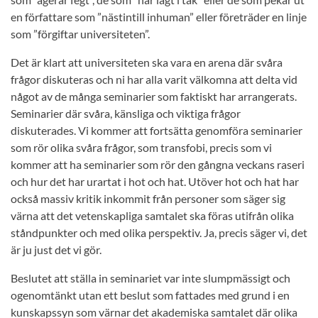
en författare som ”nästintill inhuman” eller företräder en linje
som ”förgiftar universiteten”.
Det är klart att universiteten ska vara en arena där svåra
frågor diskuteras och ni har alla varit välkomna att delta vid
något av de många seminarier som faktiskt har arrangerats.
Seminarier där svåra, känsliga och viktiga frågor
diskuterades. Vi kommer att fortsätta genomföra seminarier
som rör olika svåra frågor, som transfobi, precis som vi
kommer att ha seminarier som rör den gångna veckans raseri
och hur det har urartat i hot och hat. Utöver hot och hat har
också massiv kritik inkommit från personer som säger sig
värna att det vetenskapliga samtalet ska föras utifrån olika
ståndpunkter och med olika perspektiv. Ja, precis säger vi, det
är ju just det vi gör.
Beslutet att ställa in seminariet var inte slumpmässigt och
ogenomtänkt utan ett beslut som fattades med grund i en
kunskapssyn som värnar det akademiska samtalet där olika