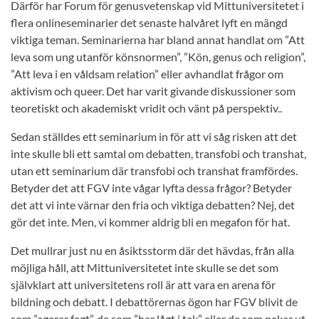
Därför har Forum för genusvetenskap vid Mittuniversitetet i
flera onlineseminarier det senaste halvåret lyft en mängd
viktiga teman. Seminarierna har bland annat handlat om ”Att
leva som ung utanför könsnormen”, ”Kön, genus och religion”,
”Att leva i en våldsam relation” eller avhandlat frågor om
aktivism och queer. Det har varit givande diskussioner som
teoretiskt och akademiskt vridit och vänt på perspektiv..
Sedan ställdes ett seminarium in för att vi såg risken att det
inte skulle bli ett samtal om debatten, transfobi och transhat,
utan ett seminarium där transfobi och transhat framfördes.
Betyder det att FGV inte vågar lyfta dessa frågor? Betyder
det att vi inte värnar den fria och viktiga debatten? Nej, det
gör det inte. Men, vi kommer aldrig bli en megafon för hat.
Det mullrar just nu en åsiktsstorm där det hävdas, från alla
möjliga håll, att Mittuniversitetet inte skulle se det som
självklart att universitetens roll är att vara en arena för
bildning och debatt. I debattörernas ögon har FGV blivit de
som ”agerar fegt”, de som ”har lågt i tak” eller de som pekar ut