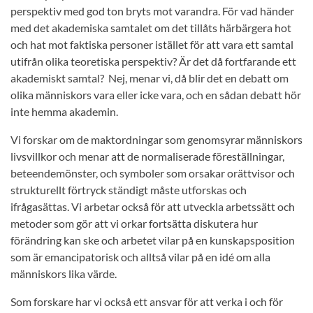
perspektiv med god ton bryts mot varandra. För vad händer
med det akademiska samtalet om det tillåts härbärgera hot
och hat mot faktiska personer istället för att vara ett samtal
utifrån olika teoretiska perspektiv? Är det då fortfarande ett
akademiskt samtal? Nej, menar vi, då blir det en debatt om
olika människors vara eller icke vara, och en sådan debatt hör
inte hemma akademin.
Vi forskar om de maktordningar som genomsyrar människors
livsvillkor och menar att de normaliserade föreställningar,
beteendemönster, och symboler som orsakar orättvisor och
strukturellt förtryck ständigt måste utforskas och
ifrågasättas. Vi arbetar också för att utveckla arbetssätt och
metoder som gör att vi orkar fortsätta diskutera hur
förändring kan ske och arbetet vilar på en kunskapsposition
som är emancipatorisk och alltså vilar på en idé om alla
människors lika värde.
Som forskare har vi också ett ansvar för att verka i och för