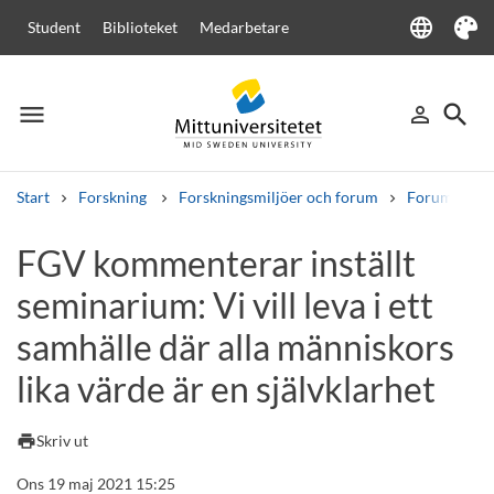
language
Student
Biblioteket
Medarbetare
Language
Tema
menu
search
person_outline
Meny
Logga in
Sök
Start
Forskning
Forskningsmiljöer och forum
Forum för g
Sök
FGV kommenterar inställt
Andra söktjänster
seminarium: Vi vill leva i ett
Kurser och program
Kursplaner
Välkomstbrev
Personal
Lediga jobb
samhälle där alla människors
lika värde är en självklarhet
print
Skriv ut
Ons 19 maj 2021 15:25