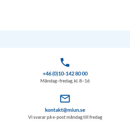
phone
+46 (0)10-142 80 00
Måndag–fredag, kl. 8–16
mail_outline
kontakt@miun.se
Vi svarar på e-post måndag till fredag