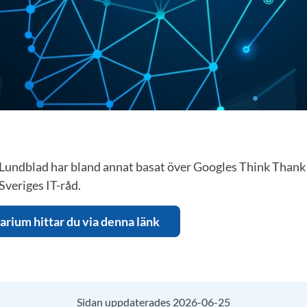
d Lundblad har bland annat basat över Googles Think Thank
 Sveriges IT-råd.
arium hittar du via denna länk
Sidan uppdaterades 2026-06-25