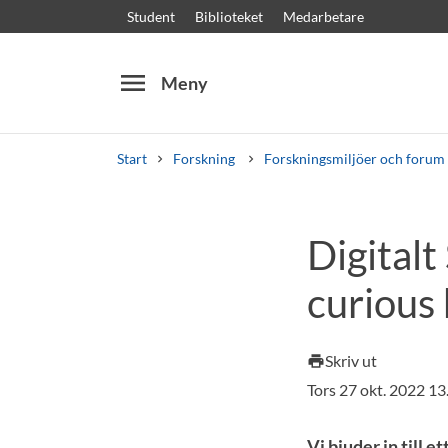
Student
Biblioteket
Medarbetare
menu
Meny
Start
Forskning
Forskningsmiljöer och forum
Sök
Andra söktjänster
Digitalt
Kurser och program
Kursplaner
Välkomstb
curious 
Skriv ut
print
Tors 27 okt. 2022 1
Vi bjuder in till 