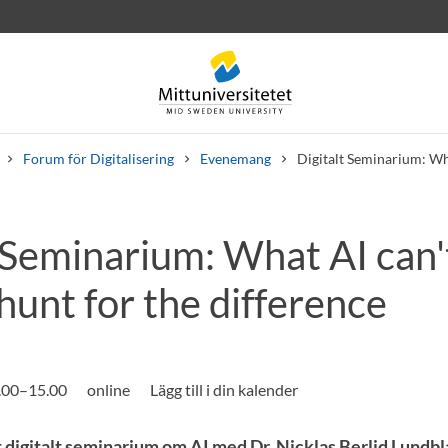
Forum för Digitalisering
Evenemang
Digitalt Seminarium: Wha
 Seminarium: What AI can'
rev
Personal
Lediga jobb
hunt for the difference
3.00–15.00
online
Lägg till i din kalender
ett digitalt seminarium om AI med Dr. Nicklas Berlid Lundbl