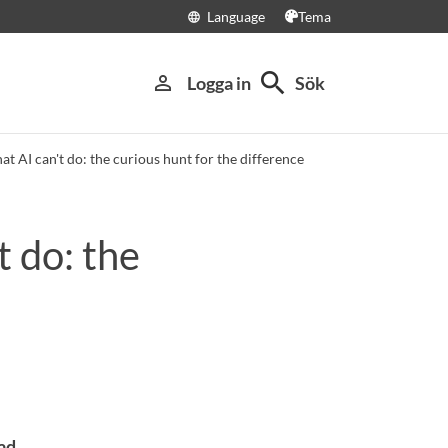
Language
Tema
language
search
person_outline
Logga in
Sök
t AI can't do: the curious hunt for the difference
t do: the
ad.