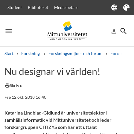
language
Student
Biblioteket
Medarbetare
Language
Tema
menu
search
person_outline
Meny
Logga in
Sök
Start
Forskning
Forskningsmiljöer och forum
Forum för Di
Sök
Nu designar vi världen!
Andra söktjänster
Kurser och program
Kursplaner
Välkomstbrev
Personal
print
Skriv ut
Lediga jobb
Fre 12 okt. 2018 16:40
Katarina Lindblad-Gidlund är universitetslektor i
samhällsinformatik vid Mittuniversitetet och leder
forskargruppen CITIZYS som har ett uttalat