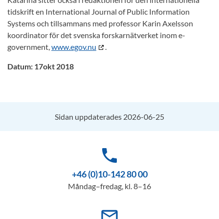
tidskrift en International Journal of Public Information
Systems och tillsammans med professor Karin Axelsson
koordinator för det svenska forskarnätverket inom e-
government,
www.egov.nu
.
Datum: 17okt 2018
Sidan uppdaterades 2026-06-25
phone
+46 (0)10-142 80 00
Måndag–fredag, kl. 8–16
mail_outline