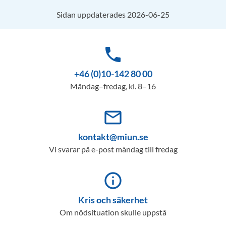
Sidan uppdaterades 2026-06-25
phone
+46 (0)10-142 80 00
Måndag–fredag, kl. 8–16
mail_outline
kontakt@miun.se
Vi svarar på e-post måndag till fredag
info_outline
Kris och säkerhet
Om nödsituation skulle uppstå