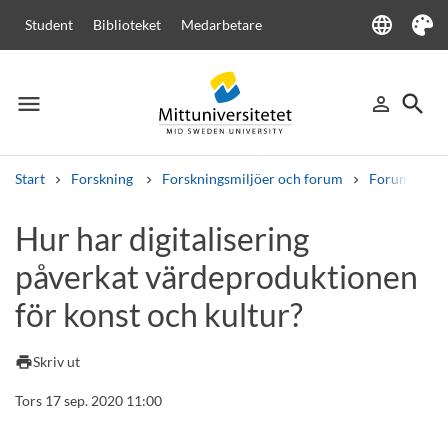
language
Student
Biblioteket
Medarbetare
Language
Tema
menu
search
person_outline
Meny
Logga in
Sök
Start
Forskning
Forskningsmiljöer och forum
Forum för Di
Sök
Hur har digitalisering
Andra söktjänster
påverkat värdeproduktionen
Kurser och program
Kursplaner
Välkomstbrev
Personal
Lediga jobb
för konst och kultur?
print
Skriv ut
Tors 17 sep. 2020 11:00