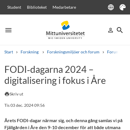
language
Student
Biblioteket
Medarbetare
Language
Tema
menu
search
person_outline
Meny
Logga in
Sök
Start
Forskning
Forskningsmiljöer och forum
Forum för Di
Sök
FODI‑dagarna 2024 –
Andra söktjänster
digitalisering i fokus i Åre
Kurser och program
Kursplaner
Välkomstbrev
Personal
Lediga jobb
print
Skriv ut
Tis 03 dec. 2024 09:56
Årets FODI-dagar närmar sig, och denna gång samlas vi på
Fjällgården i Åre den 9-10 december för att både utmana