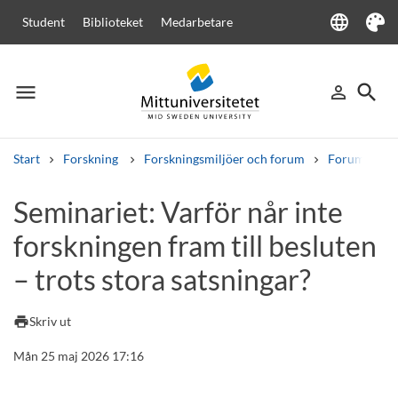
language
Student
Biblioteket
Medarbetare
Language
Tema
menu
search
person_outline
Meny
Logga in
Sök
Start
Forskning
Forskningsmiljöer och forum
Forum för Di
Sök
Seminariet: Varför når inte
Andra söktjänster
forskningen fram till besluten
Kurser och program
Kursplaner
Välkomstbrev
Personal
Lediga jobb
– trots stora satsningar?
print
Skriv ut
Mån 25 maj 2026 17:16