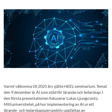
Varmt välkomna till 2025 års sjätte HEEL-seminarium. Temat
den 9 december är AI som stöd för lärande och ledarskap. I
den första presentationen fokuserar Lukas Ljungcrantz,
Mittuniversitetet, på hur implementering av AI ur ett
lärande- och ledarskapsperspektiv uppfattas av