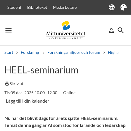
language
Student
Biblioteket
Medarbetare
Language
Tema
menu
search
person_outline
Meny
Logga in
Sök
Start
Forskning
Forskningsmiljöer och forum
Higher Educa
Sök
HEEL‑seminarium
Andra söktjänster
Kurser och program
Kursplaner
Välkomstbrev
Personal
print
Skriv ut
Lediga jobb
Tis 09 dec. 2025 10.00–12.00
Online
Nu har det blivit dags för årets sjätte HEEL-seminarium.
Temat denna gång är AI som stöd för lärande och ledarskap.