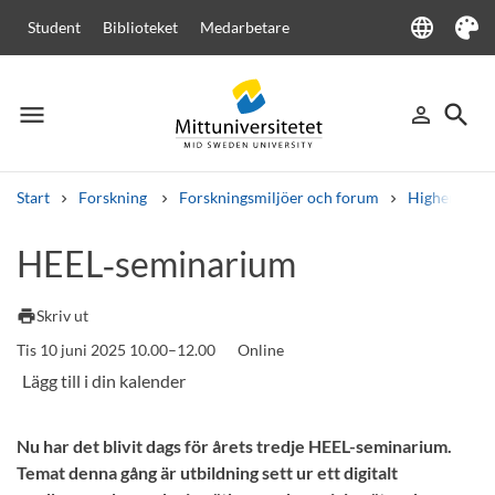
language
Student
Biblioteket
Medarbetare
Language
Tema
menu
search
person_outline
Meny
Logga in
Sök
Start
Forskning
Forskningsmiljöer och forum
Higher Educa
Sök
HEEL‑seminarium
Andra söktjänster
Kurser och program
Kursplaner
Välkomstbrev
Personal
print
Skriv ut
Lediga jobb
Tis 10 juni 2025 10.00–12.00
Online
Nu har det blivit dags för årets tredje HEEL-seminarium.
Temat denna gång är utbildning sett ur ett digitalt