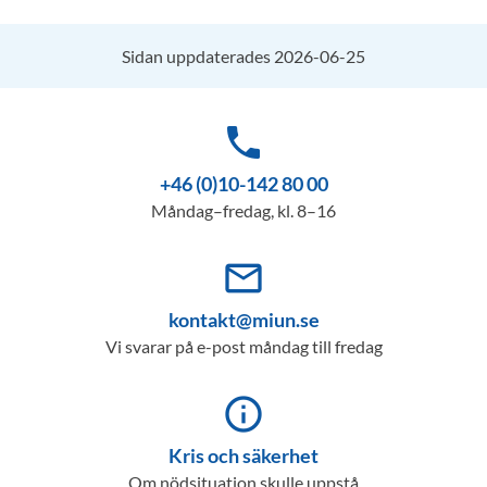
Sidan uppdaterades 2026-06-25
phone
+46 (0)10-142 80 00
Måndag–fredag, kl. 8–16
mail_outline
kontakt@miun.se
Vi svarar på e-post måndag till fredag
info_outline
Kris och säkerhet
Om nödsituation skulle uppstå