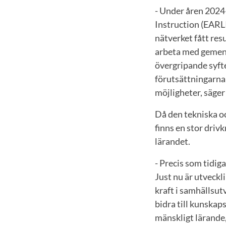
- Under åren 2024
Instruction (EARLI
nätverket fått res
arbeta med gemens
övergripande syft
förutsättningarna 
möjligheter, säge
Då den tekniska o
finns en stor driv
lärandet.
- Precis som tidig
Just nu är utveckl
kraft i samhällsut
bidra till kunskap
mänskligt lärande