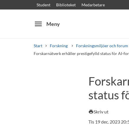
Student
Biblioteket
Medarbetare
menu
Meny
Start
Forskning
Forskningsmiljöer och forum
Forskarnätverk erhåller prestigefylld status för AI-fo
Sök
Andra söktjänster
Forskarn
Kurser och program
Kursplaner
Välkomstb
status f
Skriv ut
print
Tis 19 dec. 2023 20: