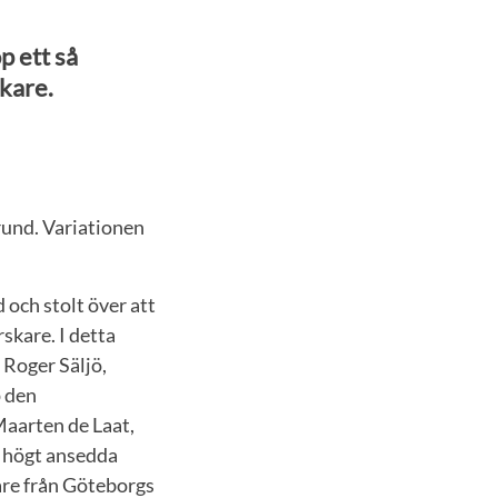
op ett så
kare.
rund. Variationen
d och stolt över att
skare. I detta
 Roger Säljö,
p den
Maarten de Laat,
t högt ansedda
are från Göteborgs