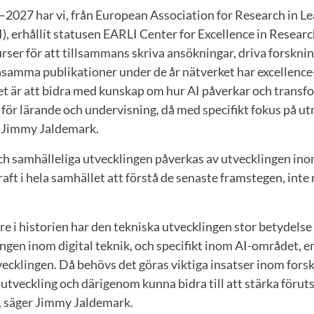
–2027 har vi, från European Association for Research in L
), erhållit statusen EARLI Center for Excellence in Researc
urser för att tillsammans skriva ansökningar, driva forskni
amma publikationer under de år nätverket har excellence
et är att bidra med kunskap om hur AI påverkar och transf
för lärande och undervisning, då med specifikt fokus på u
r Jimmy Jaldemark.
ch samhälleliga utvecklingen påverkas av utvecklingen in
kraft i hela samhället att förstå de senaste framstegen, int
are i historien har den tekniska utvecklingen stor betydelse
ingen inom digital teknik, och specifikt inom AI-området, 
vecklingen. Då behövs det göras viktiga insatser inom forsk
sutveckling och därigenom kunna bidra till att stärka förut
, säger Jimmy Jaldemark.