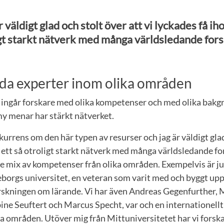
är väldigt glad och stolt över att vi lyckades få ih
gt starkt nätverk med många världsledande fors
da experter inom olika områden
t ingår forskare med olika kompetenser och med olika bakg
y menar har stärkt nätverket.
nkurrens om den här typen av resurser och jag är väldigt gla
p ett så otroligt starkt nätverk med många världsledande for
e mix av kompetenser från olika områden. Exempelvis är ju
eborgs universitet, en veteran som varit med och byggt up
orskningen om lärande. Vi har även Andreas Gegenfurther, 
ine Seuftert och Marcus Specht, var och en internationell
a områden. Utöver mig från Mittuniversitetet har vi forsk