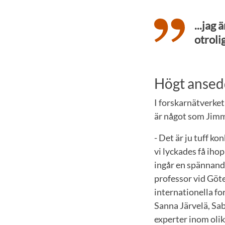
...jag 
otroli
Högt ansed
I forskarnätverke
är något som Jimm
- Det är ju tuff ko
vi lyckades få iho
ingår en spännand
professor vid Göt
internationella f
Sanna Järvelä, Sab
experter inom olik