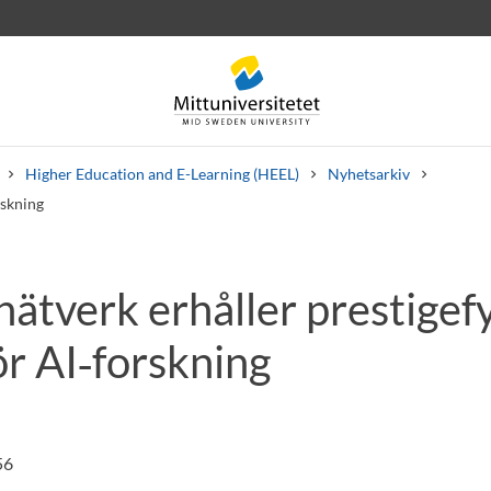
Higher Education and E-Learning (HEEL)
Nyhetsarkiv
rskning
ätverk erhåller prestigefy
rev
Personal
Lediga jobb
ör AI‑forskning
56