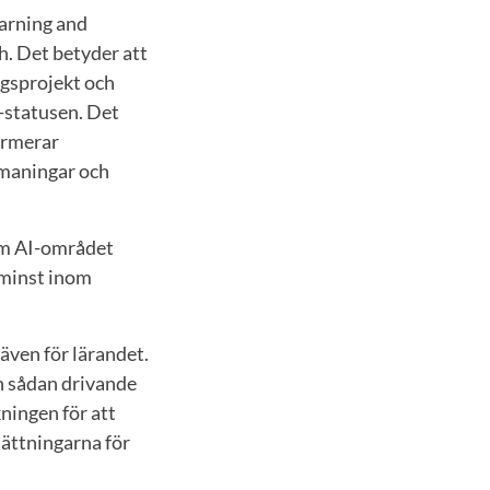
earning and
h. Det betyder att
ngsprojekt och
-statusen. Det
ormerar
tmaningar och
om AI-området
e minst inom
 även för lärandet.
en sådan drivande
ningen för att
sättningarna för