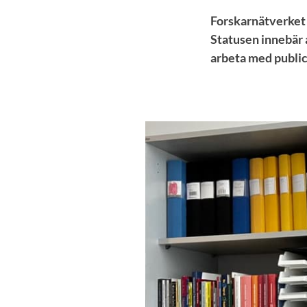
Forskarnätverket 
Statusen innebär a
arbeta med publice