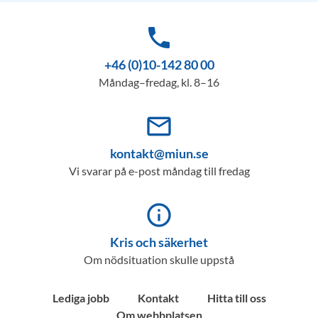
phone
+46 (0)10-142 80 00
Måndag–fredag, kl. 8–16
mail_outline
kontakt@miun.se
Vi svarar på e-post måndag till fredag
info_outline
Kris och säkerhet
Om nödsituation skulle uppstå
Lediga jobb
Kontakt
Hitta till oss
Om webbplatsen