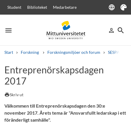
language
Student
Biblioteket
Medarbetare
Language
Tema
menu
search
person_outline
Meny
Logga in
Sök
Start
Forskning
Forskningsmiljöer och forum
SESPA
K
Sök
Entreprenörskapsdagen
Andra söktjänster
2017
Kurser och program
Kursplaner
Välkomstbrev
Personal
Lediga jobb
print
Skriv ut
Välkommen till Entreprenörskapsdagen den 30:e
november 2017. Årets tema är "Ansvarsfullt ledarskap i ett
föränderligt samhälle".