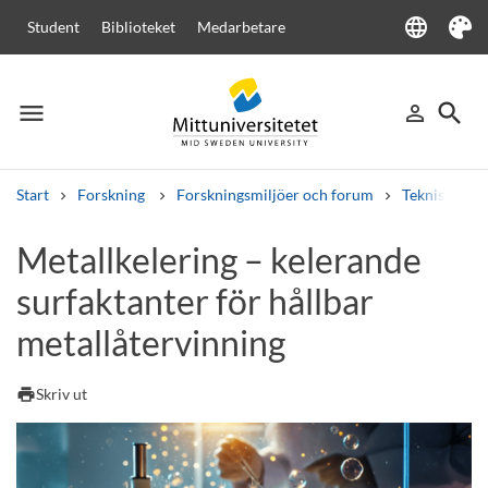
language
Student
Biblioteket
Medarbetare
Language
Tema
menu
search
person_outline
Meny
Logga in
Sök
Start
Forskning
Forskningsmiljöer och forum
Teknisk yt- 
Sök
Metallkelering – kelerande
Andra söktjänster
surfaktanter för hållbar
Kurser och program
Kursplaner
Välkomstbrev
Personal
Lediga jobb
metallåtervinning
print
Skriv ut