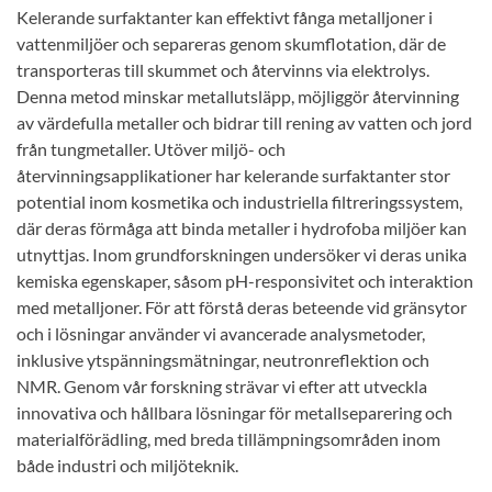
Kelerande surfaktanter kan effektivt fånga metalljoner i
vattenmiljöer och separeras genom skumflotation, där de
transporteras till skummet och återvinns via elektrolys.
Denna metod minskar metallutsläpp, möjliggör återvinning
av värdefulla metaller och bidrar till rening av vatten och jord
från tungmetaller. Utöver miljö- och
återvinningsapplikationer har kelerande surfaktanter stor
potential inom kosmetika och industriella filtreringssystem,
där deras förmåga att binda metaller i hydrofoba miljöer kan
utnyttjas. Inom grundforskningen undersöker vi deras unika
kemiska egenskaper, såsom pH-responsivitet och interaktion
med metalljoner. För att förstå deras beteende vid gränsytor
och i lösningar använder vi avancerade analysmetoder,
inklusive ytspänningsmätningar, neutronreflektion och
NMR. Genom vår forskning strävar vi efter att utveckla
innovativa och hållbara lösningar för metallseparering och
materialförädling, med breda tillämpningsområden inom
både industri och miljöteknik.