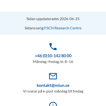
Sidan uppdaterades 2026-06-25
Sidansvarig:
FSCN Research Centre
phone
+46 (0)10-142 80 00
Måndag–fredag, kl. 8–16
mail_outline
kontakt@miun.se
Vi svarar på e-post måndag till fredag
info_outline