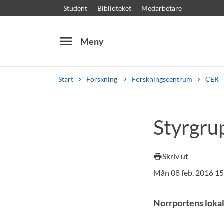
Student
Biblioteket
Medarbetare
menu
Meny
Start
Forskning
Forskningscentrum
CER
Sök
Andra söktjänster
Styrgru
Kurser och program
Kursplaner
Välkomstb
Skriv ut
print
Mån 08 feb. 2016 1
Norrportens loka