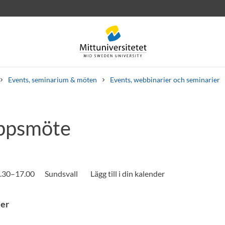
Events, seminarium & möten
Events, webbinarier och seminarier
ppsmöte
rev
Personal
Lediga jobb
5.30–17.00
Sundsvall
ler