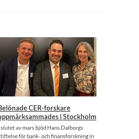
Belönade CER-forskare
uppmärksammades i Stockholm
I slutet av mars bjöd Hans Dalborgs
stiftelse för bank- och finansforskning in