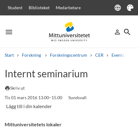
language
Student
Biblioteket
Medarbetare
Language
Tema
menu
search
person_outline
Meny
Logga in
Sök
Start
Forskning
Forskningscentrum
CER
Events, semi
Sök
Internt seminarium
Andra söktjänster
Kurser och program
Kursplaner
Välkomstbrev
Personal
print
Skriv ut
Lediga jobb
Tis 01 mars 2016 13.00–15.00
Sundsvall
Mittuniversitetets lokaler