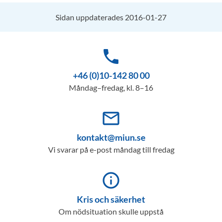
Sidan uppdaterades 2016-01-27
phone
+46 (0)10-142 80 00
Måndag–fredag, kl. 8–16
mail_outline
kontakt@miun.se
Vi svarar på e-post måndag till fredag
info_outline
Kris och säkerhet
Om nödsituation skulle uppstå