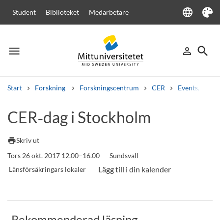
language
Student
Biblioteket
Medarbetare
Language
Tema
menu
search
person_outline
Meny
Logga in
Sök
Start
Forskning
Forskningscentrum
CER
Events, semi
Sök
CER‑dag i Stockholm
Andra söktjänster
Kurser och program
Kursplaner
Välkomstbrev
Personal
print
Skriv ut
Lediga jobb
Tors 26 okt. 2017 12.00–16.00
Sundsvall
Länsförsäkringars lokaler
Rekommenderad läsning