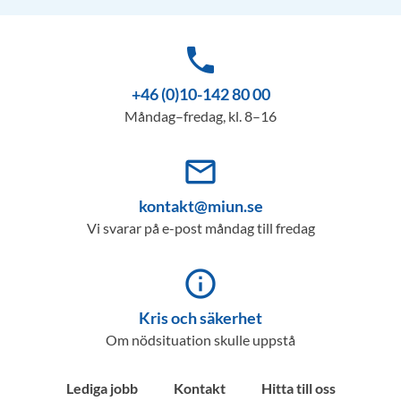
phone
+46 (0)10-142 80 00
Måndag–fredag, kl. 8–16
mail_outline
kontakt@miun.se
Vi svarar på e-post måndag till fredag
info_outline
Kris och säkerhet
Om nödsituation skulle uppstå
Lediga jobb
Kontakt
Hitta till oss