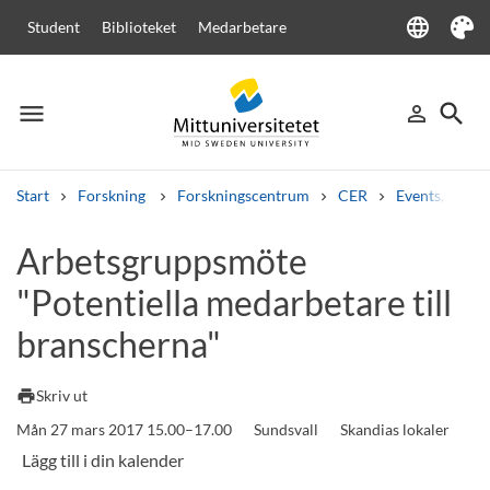
language
Student
Biblioteket
Medarbetare
Language
Tema
menu
search
person_outline
Meny
Logga in
Sök
Start
Forskning
Forskningscentrum
CER
Events, semi
Sök
Arbetsgruppsmöte
Andra söktjänster
"Potentiella medarbetare till
Kurser och program
Kursplaner
Välkomstbrev
Personal
Lediga jobb
branscherna"
print
Skriv ut
Mån 27 mars 2017 15.00–17.00
Sundsvall
Skandias lokaler