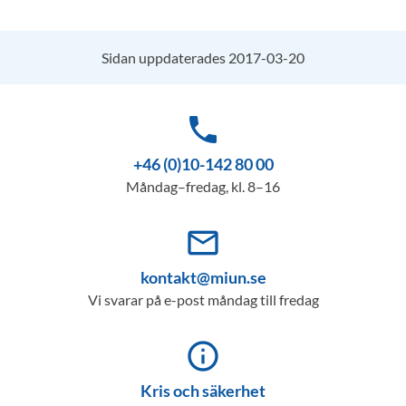
Sidan uppdaterades 2017-03-20
phone
+46 (0)10-142 80 00
Måndag–fredag, kl. 8–16
mail_outline
kontakt@miun.se
Vi svarar på e-post måndag till fredag
info_outline
Kris och säkerhet