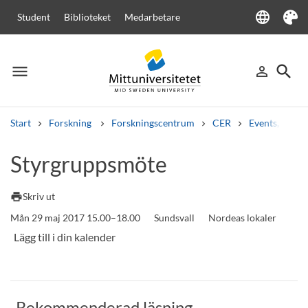
language
Student
Biblioteket
Medarbetare
Language
Tema
menu
search
person_outline
Meny
Logga in
Sök
Start
Forskning
Forskningscentrum
CER
Events, semi
Sök
Styrgruppsmöte
Andra söktjänster
Kurser och program
Kursplaner
Välkomstbrev
Personal
print
Skriv ut
Lediga jobb
Mån 29 maj 2017 15.00–18.00
Sundsvall
Nordeas lokaler
Rekommenderad läsning