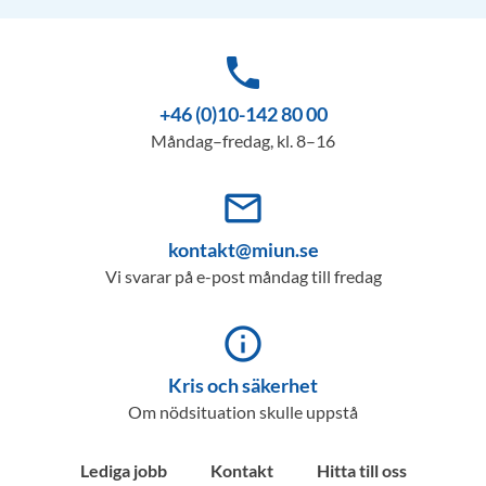
phone
+46 (0)10-142 80 00
Måndag–fredag, kl. 8–16
mail_outline
kontakt@miun.se
Vi svarar på e-post måndag till fredag
info_outline
Kris och säkerhet
Om nödsituation skulle uppstå
Lediga jobb
Kontakt
Hitta till oss