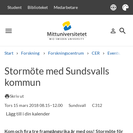
language
Student
Biblioteket
Medarbetare
Language
Tema
menu
search
person_outline
Meny
Logga in
Sök
Start
Forskning
Forskningscentrum
CER
Events, semi
Sök
Stormöte med Sundsvalls
Andra söktjänster
kommun
Kurser och program
Kursplaner
Välkomstbrev
Personal
Lediga jobb
print
Skriv ut
Tors 15 mars 2018 08.15–12.00
Sundsvall
C312
Kom och fira tre framgångsrika år med oss! Stormöte för