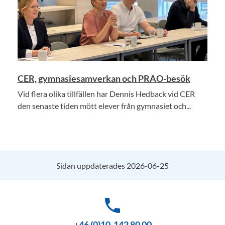
CER, gymnasiesamverkan och PRAO-besök
Vid flera olika tillfällen har Dennis Hedback vid CER
den senaste tiden mött elever från gymnasiet och...
Sidan uppdaterades 2026-06-25
phone
+46 (0)10-142 80 00