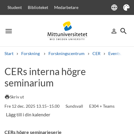
language
Student
Biblioteket
Medarbetare
Language
Tema
menu
search
person_outline
Meny
Logga in
Sök
Start
Forskning
Forskningscentrum
CER
Events, semi
Sök
CERs interna högre
Andra söktjänster
seminarium
Kurser och program
Kursplaner
Välkomstbrev
Personal
Lediga jobb
print
Skriv ut
Fre 12 dec. 2025 13.15–15.00
Sundsvall
E304 + Teams
CERs högre seminarieserie