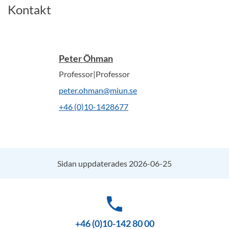
Kontakt
Peter Öhman
Professor|Professor
peter.ohman@miun.se
+46 (0)10-1428677
Sidan uppdaterades 2026-06-25
phone
+46 (0)10-142 80 00