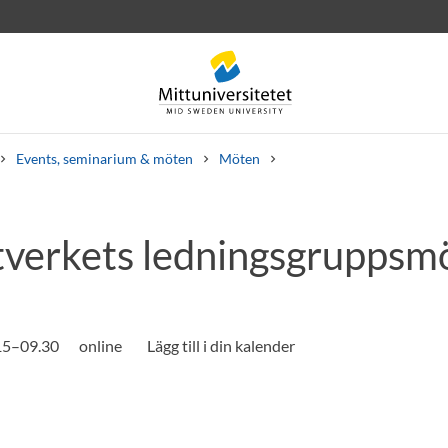
Events, seminarium & möten
Möten
verkets ledningsgruppsm
rev
Personal
Lediga jobb
.15–09.30
online