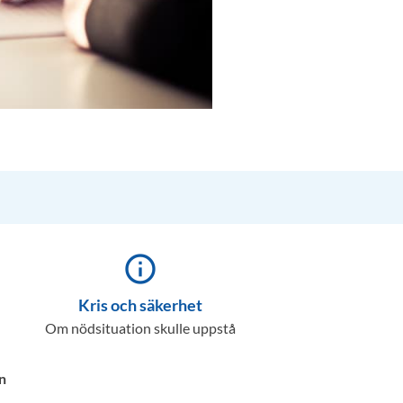
info_outline
Kris och säkerhet
Om nödsituation skulle uppstå
n