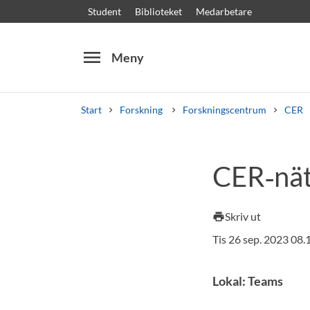
Student
Biblioteket
Medarbetare
menu
Meny
Start
Forskning
Forskningscentrum
CER
Sök
Andra söktjänster
CER‑nät
Kurser och program
Kursplaner
Välkomstb
Skriv ut
print
Tis 26 sep. 2023 08
Lokal: Teams