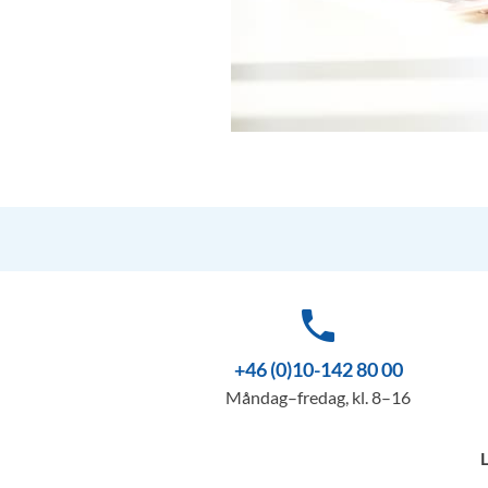
phone
+46 (0)10-142 80 00
Måndag–fredag, kl. 8–16