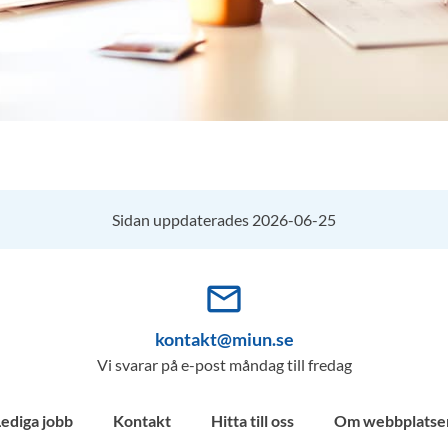
Sidan uppdaterades 2026-06-25
mail_outline
kontakt@miun.se
Vi svarar på e-post måndag till fredag
Lediga jobb
Kontakt
Hitta till oss
Om webbplatse