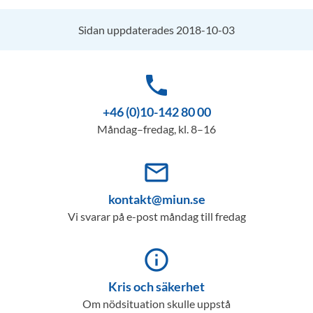
Sidan uppdaterades 2018-10-03
phone
+46 (0)10-142 80 00
Måndag–fredag, kl. 8–16
mail_outline
kontakt@miun.se
Vi svarar på e-post måndag till fredag
info_outline
Kris och säkerhet
Om nödsituation skulle uppstå