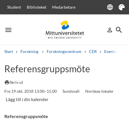
language
Student
Biblioteket
Medarbetare
Language
Tema
menu
search
person_outline
Meny
Logga in
Sök
Start
Forskning
Forskningscentrum
CER
Events, semi
Sök
Referensgruppsmöte
Andra söktjänster
Kurser och program
Kursplaner
Välkomstbrev
Personal
print
Skriv ut
Lediga jobb
Fre 19 okt. 2018 13.00–15.00
Sundsvall
Nordeas lokaler
Referensgruppsmöte