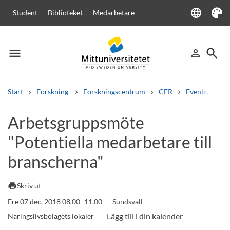
language
Student
Biblioteket
Medarbetare
Language
Tema
menu
search
person_outline
Meny
Logga in
Sök
Start
Forskning
Forskningscentrum
CER
Events, semi
Sök
Arbetsgruppsmöte
Andra söktjänster
"Potentiella medarbetare till
Kurser och program
Kursplaner
Välkomstbrev
Personal
Lediga jobb
branscherna"
print
Skriv ut
Fre 07 dec. 2018 08.00–11.00
Sundsvall
Näringslivsbolagets lokaler