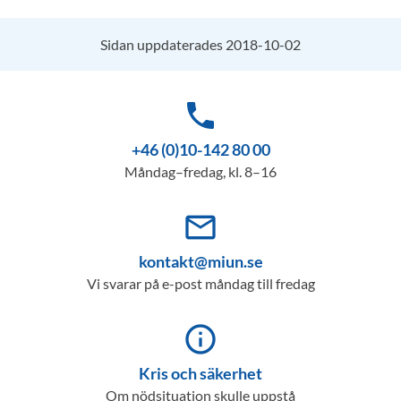
Sidan uppdaterades 2018-10-02
phone
+46 (0)10-142 80 00
Måndag–fredag, kl. 8–16
mail_outline
kontakt@miun.se
Vi svarar på e-post måndag till fredag
info_outline
Kris och säkerhet
Om nödsituation skulle uppstå