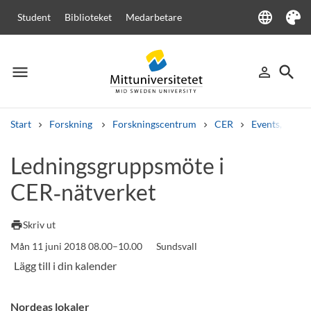
language
Student
Biblioteket
Medarbetare
Language
Tema
menu
search
person_outline
Meny
Logga in
Sök
Start
Forskning
Forskningscentrum
CER
Events, semi
Sök
Ledningsgruppsmöte i
Andra söktjänster
CER‑nätverket
Kurser och program
Kursplaner
Välkomstbrev
Personal
Lediga jobb
print
Skriv ut
Mån 11 juni 2018 08.00–10.00
Sundsvall
Nordeas lokaler