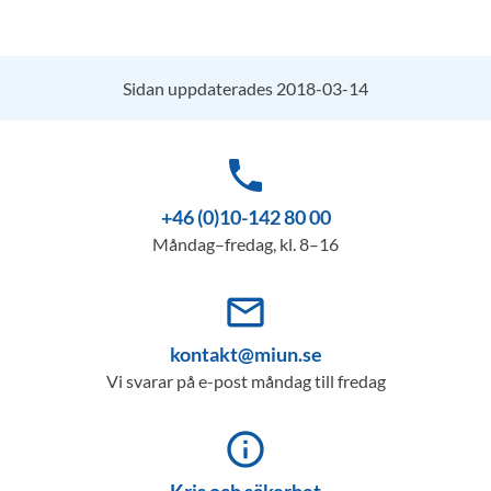
Sidan uppdaterades 2018-03-14
phone
+46 (0)10-142 80 00
Måndag–fredag, kl. 8–16
mail_outline
kontakt@miun.se
Vi svarar på e-post måndag till fredag
info_outline