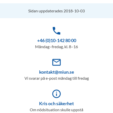
Sidan uppdaterades 2018-10-03
phone
+46 (0)10-142 80 00
Måndag–fredag, kl. 8–16
mail_outline
kontakt@miun.se
Vi svarar på e-post måndag till fredag
info_outline
Kris och säkerhet
Om nödsituation skulle uppstå