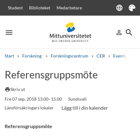
language
Student
Biblioteket
Medarbetare
Language
Tema
menu
search
person_outline
Meny
Logga in
Sök
Start
Forskning
Forskningscentrum
CER
Events, semi
Sök
Referensgruppsmöte
Andra söktjänster
Kurser och program
Kursplaner
Välkomstbrev
Personal
print
Skriv ut
Lediga jobb
Fre 07 sep. 2018 13.00–15.00
Sundsvall
Länsförsäkringars lokaler
Referensgruppsmöte