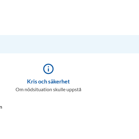
info_outline
Kris och säkerhet
Om nödsituation skulle uppstå
n