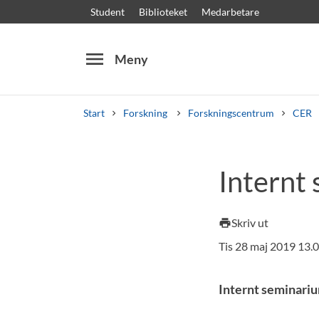
Student
Biblioteket
Medarbetare
menu
Meny
Start
Forskning
Forskningscentrum
CER
Sök
Andra söktjänster
Internt
Kurser och program
Kursplaner
Välkomstb
Skriv ut
print
Tis 28 maj 2019 13.
Internt seminari