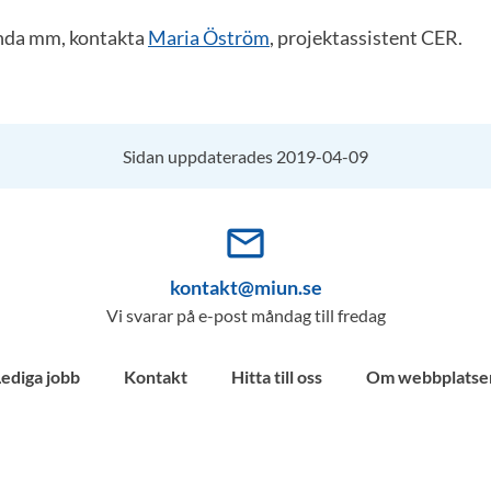
enda mm, kontakta
Maria Öström
, projektassistent CER.
Sidan uppdaterades 2019-04-09
mail_outline
kontakt@miun.se
Vi svarar på e-post måndag till fredag
Lediga jobb
Kontakt
Hitta till oss
Om webbplatse