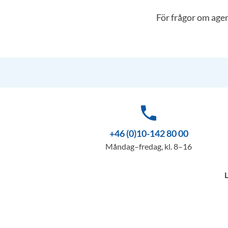
För frågor om ag
phone
+46 (0)10-142 80 00
Måndag–fredag, kl. 8–16