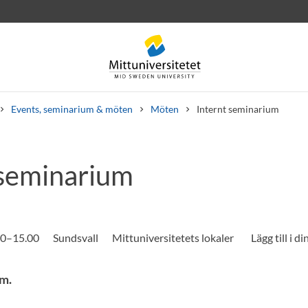
Events, seminarium & möten
Möten
Internt seminarium
 seminarium
rev
Personal
Lediga jobb
00–15.00
Sundsvall
Mittuniversitetets lokaler
um.