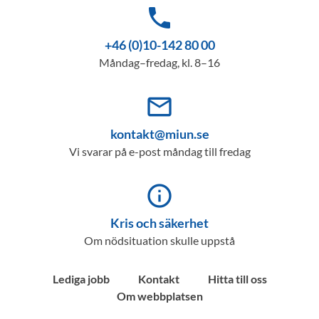
phone
+46 (0)10-142 80 00
Måndag–fredag, kl. 8–16
mail_outline
kontakt@miun.se
Vi svarar på e-post måndag till fredag
info_outline
Kris och säkerhet
Om nödsituation skulle uppstå
Lediga jobb
Kontakt
Hitta till oss
Om webbplatsen