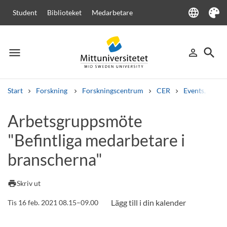
language
Student
Biblioteket
Medarbetare
Language
Tema
menu
search
person_outline
Meny
Logga in
Sök
Start
Forskning
Forskningscentrum
CER
Events, semi
Sök
Arbetsgruppsmöte
Andra söktjänster
"Befintliga medarbetare i
Kurser och program
Kursplaner
Välkomstbrev
Personal
Lediga jobb
branscherna"
print
Skriv ut
Tis 16 feb. 2021 08.15–09.00