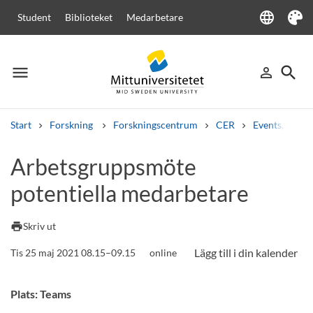
language
Student
Biblioteket
Medarbetare
Language
Tema
menu
search
person_outline
Meny
Logga in
Sök
Start
Forskning
Forskningscentrum
CER
Events, semi
Sök
Arbetsgruppsmöte
Andra söktjänster
potentiella medarbetare
Kurser och program
Kursplaner
Välkomstbrev
Personal
Lediga jobb
print
Skriv ut
Tis 25 maj 2021 08.15–09.15
online
Plats: Teams