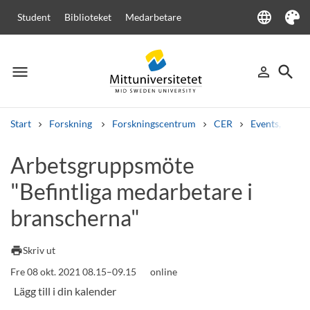
language
Student
Biblioteket
Medarbetare
Language
Tema
menu
search
person_outline
Meny
Logga in
Sök
Start
Forskning
Forskningscentrum
CER
Events, semi
Sök
Arbetsgruppsmöte
Andra söktjänster
"Befintliga medarbetare i
Kurser och program
Kursplaner
Välkomstbrev
Personal
Lediga jobb
branscherna"
print
Skriv ut
Fre 08 okt. 2021 08.15–09.15
online