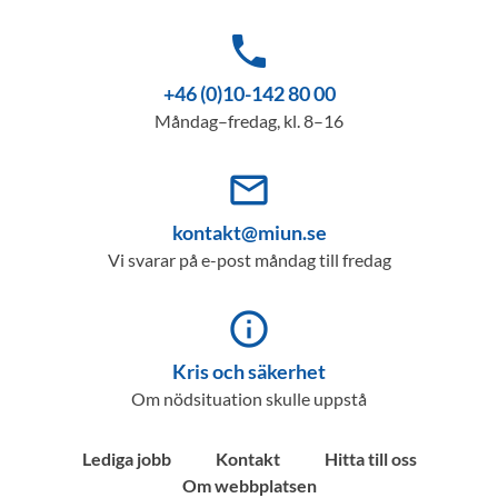
phone
+46 (0)10-142 80 00
Måndag–fredag, kl. 8–16
mail_outline
kontakt@miun.se
Vi svarar på e-post måndag till fredag
info_outline
Kris och säkerhet
Om nödsituation skulle uppstå
Lediga jobb
Kontakt
Hitta till oss
Om webbplatsen